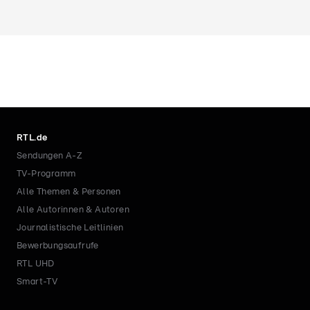
RTL.de
Sendungen A-Z
TV-Programm
Alle Themen & Personen
Alle Autorinnen & Autoren
Journalistische Leitlinien
Bewerbungsaufrufe
RTL UHD
Smart-TV