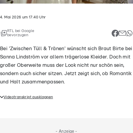
4. Mai 2026
um
17:40
Uhr
RTL bei Google
bevorzugen
Bei 'Zwischen Tüll & Tränen' wünscht sich Braut Birte bei
Sanna Lindström vor allem trägerlose Kleider. Doch mit
großer Oberweite muss der Look nicht nur schön sein,
sondern auch sicher sitzen. Jetzt zeigt sich, ob Romantik
und Halt zusammenpassen.
Videotranskript ausklappen
Bei 'Zwischen Tüll & Tränen' wünscht sich Braut
Birte bei Sanna Lindström vor allem trägerlose
Kleider. Doch mit großer Oberweite muss der Look
nicht nur schön sein, sondern auch sicher sitzen.
- Anzeige -
Jetzt zeigt sich, ob Romantik und Halt