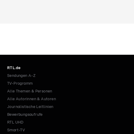
RTL.de
Sendungen A-Z
TV-Programm
Alle Themen & Personen
Alle Autorinnen & Autoren
Journalistische Leitlinien
Bewerbungsaufrufe
RTL UHD
Smart-TV