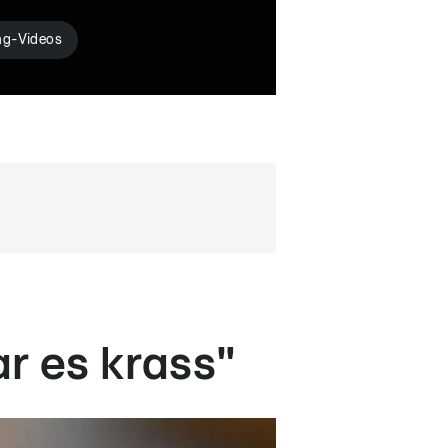
ng-Videos
r es krass"