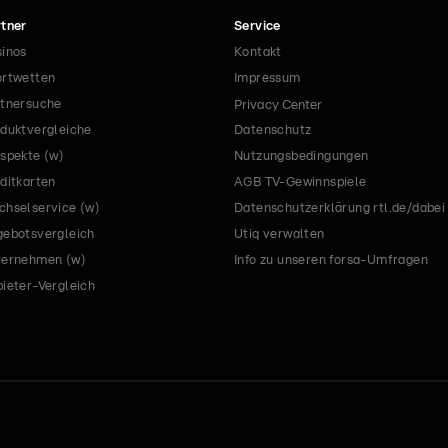
tner
Service
inos
Kontakt
rtwetten
Impressum
tnersuche
Privacy Center
duktvergleiche
Datenschutz
spekte (w)
Nutzungsbedingungen
ditkarten
AGB TV-Gewinnspiele
hselservice (w)
Datenschutzerklärung rtl.de/dabei
ebotsvergleich
Utiq verwalten
ternehmen (w)
Info zu unseren forsa-Umfragen
ieter-Vergleich