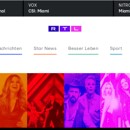
VOX
NITR
nal
CSI: Miami
Miami
chrichten
Star News
Besser Leben
Sport