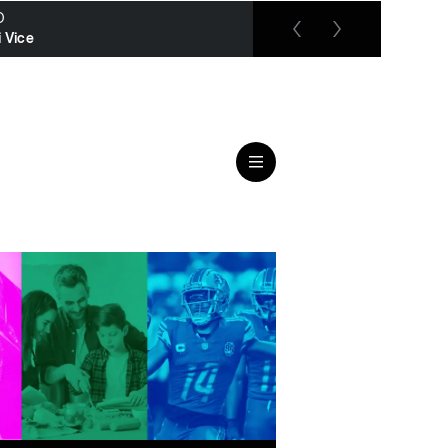
O
RTL up
 Vice
Das Familiengericht