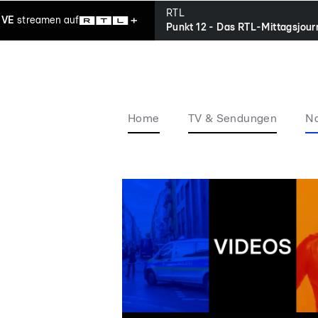
RTL
IVE
streamen
auf
Punkt 12 - Das RTL-Mittagsjour
Home
TV & Sendungen
Na