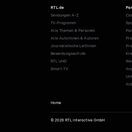
RTL.de
Par
Sendungen A-Z
Cas
TV-Programm
Spo
Alle Themen & Personen
Par
Alle Autorinnen & Autoren
Pro
Journalistische Leitlinien
Pro
Bewerbungsaufrufe
Kre
RTL UHD
Wec
Smart-TV
Ang
Un
Anb
Home
©
2026
RTL interactive GmbH