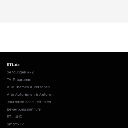
RTL.de
Sendungen A-Z
TV-Programm
Alle Themen & Personen
Alle Autorinnen & Autoren
Journalistische Leitlinien
Bewerbungsaufrufe
RTL UHD
Smart-TV