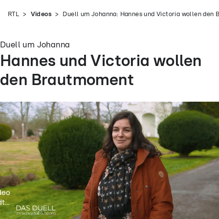
RTL
Videos
Duell um Johanna: Hannes und Victoria wollen den
Duell um Johanna
Hannes und Victoria wollen
den Brautmoment
deo
t...