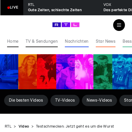
RTL
VOX
LIVE
Gute Zeiten, schlechte Zeiten
Das perfekte D
Home
TV & Sendungen
Nachrichten
Star News
Bess
Die besten Videos
TV-Videos
News-Videos
Sta
RTL
Video
Testschmecken: Jetzt geht es um die Wurst