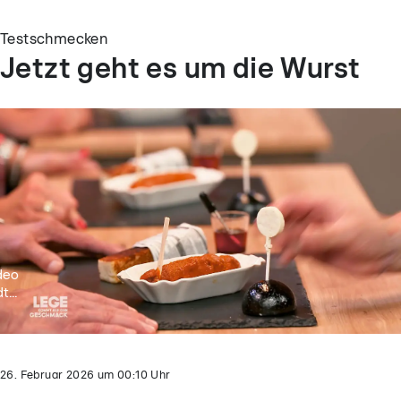
Testschmecken
Jetzt geht es um die Wurst
deo
t...
26. Februar 2026
um
00:10
Uhr