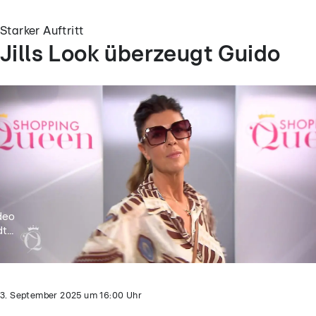
Starker Auftritt
Jills Look überzeugt Guido
deo
t...
3. September 2025
um
16:00
Uhr