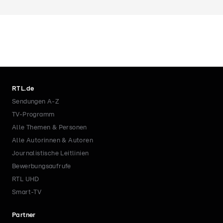
RTL.de
Sendungen A-Z
TV-Programm
Alle Themen & Personen
Alle Autorinnen & Autoren
Journalistische Leitlinien
Bewerbungsaufrufe
RTL UHD
Smart-TV
Partner