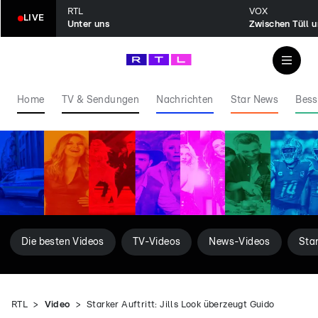
RTL
VOX
LIVE
Unter uns
Zwischen Tüll 
Home
TV & Sendungen
Nachrichten
Star News
Bess
Die besten Videos
TV-Videos
News-Videos
Sta
RTL
Video
Starker Auftritt: Jills Look überzeugt Guido