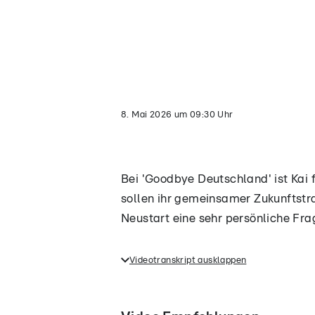
Video
lädt...
8. Mai 2026
um
09:30
Uhr
Bei 'Goodbye Deutschland' ist Kai 
sollen ihr gemeinsamer Zukunftstr
Neustart eine sehr persönliche Fra
Videotranskript ausklappen
Bei 'Goodbye Deutschland' ist Ka
Restaurant sollen ihr gemeinsam
bekommt ihr Neustart eine sehr 