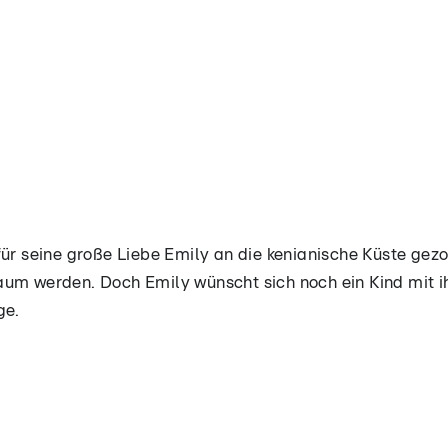
für seine große Liebe Emily an die kenianische Küste gez
aum werden. Doch Emily wünscht sich noch ein Kind mit 
ge.
i für seine große Liebe Emily an die kenianische Küste g
er Zukunftstraum werden. Doch Emily wünscht sich noch 
persönliche Frage.