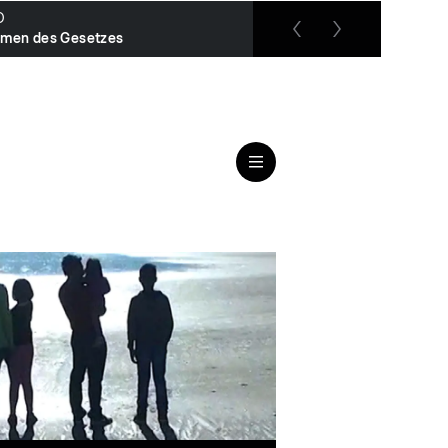
O
RTL up
men des Gesetzes
Das Familiengericht