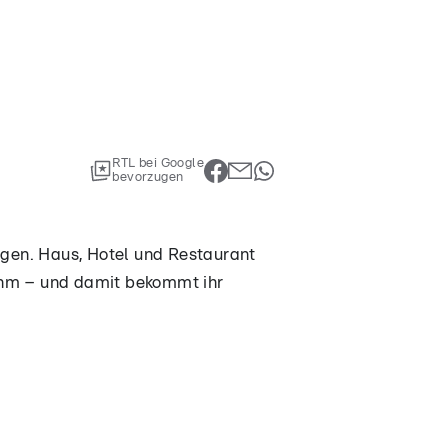
RTL bei Google
bevorzugen
ogen. Haus, Hotel und Restaurant
ihm – und damit bekommt ihr
ezogen. Haus, Hotel und
ein Kind mit ihm – und damit