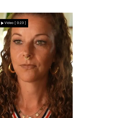
Video
[ 0:23 ]