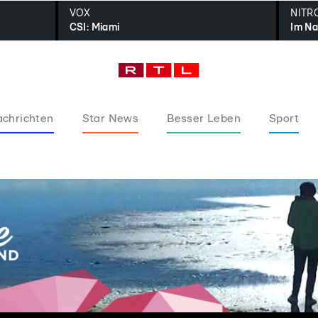
VOX
NITR
CSI: Miami
Im Na
chrichten
Star News
Besser Leben
Sport