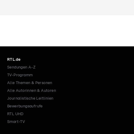
RTL.de
Sendungen A-Z
TV-Programm
Alle Themen & Personen
Alle Autorinnen & Autoren
Journalistische Leitlinien
Bewerbungsaufrufe
RTL UHD
Smart-TV