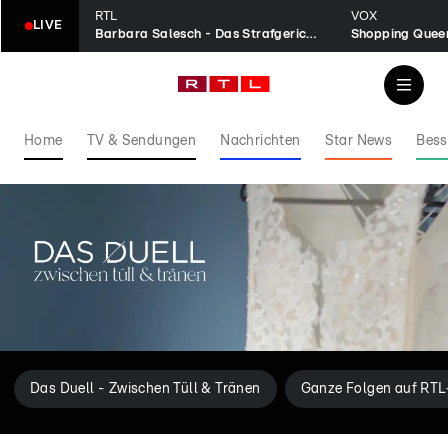
RTL
VOX
LIVE
Barbara Salesch - Das Strafgericht
Shopping Quee
Home
TV & Sendungen
Nachrichten
Star News
Bess
Das Duell - Zwischen Tüll & Tränen
Ganze Folgen auf RTL