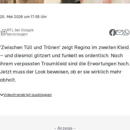
20. Mai 2026
um
17:55
Uhr
RTL bei Google
bevorzugen
'Zwischen Tüll und Tränen' zeigt Regina im zweiten Kleid
– und diesmal glitzert und funkelt es ordentlich. Nach
ihrem verpassten Traumkleid sind die Erwartungen hoch.
Jetzt muss der Look beweisen, ob er sie wirklich mehr
abholt.
Videotranskript ausklappen
'Zwischen Tüll und Tränen' zeigt Regina im zweiten
Kleid – und diesmal glitzert und funkelt es
ordentlich. Nach ihrem verpassten Traumkleid sind
die Erwartungen hoch. Jetzt muss der Look
- Anzeige -
beweisen, ob er sie wirklich mehr abholt.