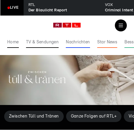
RTL
VOX
LIVE
Der Blaulicht Report
Home
TV & Sendungen
Nachrichten
Star News
Bess
Zwischen Tüll und Tränen
Ganze Folgen auf RTL+
Vi