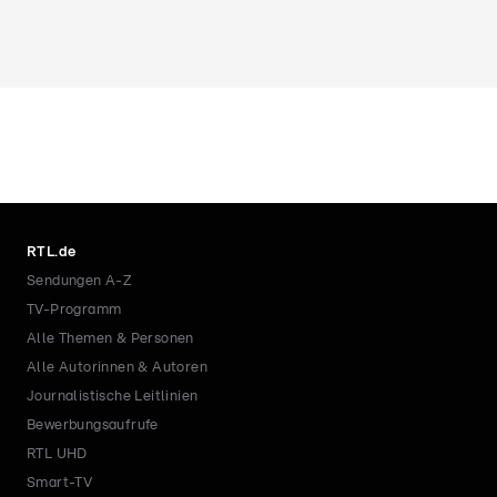
RTL.de
Sendungen A-Z
TV-Programm
Alle Themen & Personen
Alle Autorinnen & Autoren
Journalistische Leitlinien
Bewerbungsaufrufe
RTL UHD
Smart-TV