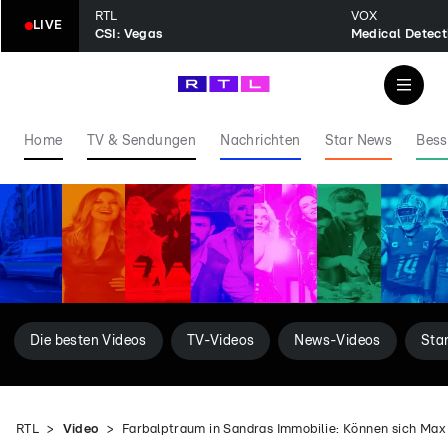
RTL
VOX
LIVE
CSI: Vegas
Home
TV & Sendungen
Nachrichten
Star News
Bess
Die besten Videos
TV-Videos
News-Videos
Sta
RTL
Video
Farbalptraum in Sandras Immobilie: Können sich Ma