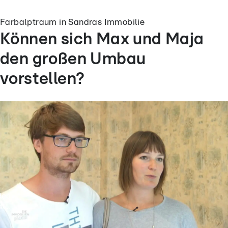
Farbalptraum in Sandras Immobilie
Können sich Max und Maja
den großen Umbau
vorstellen?
deo
t...