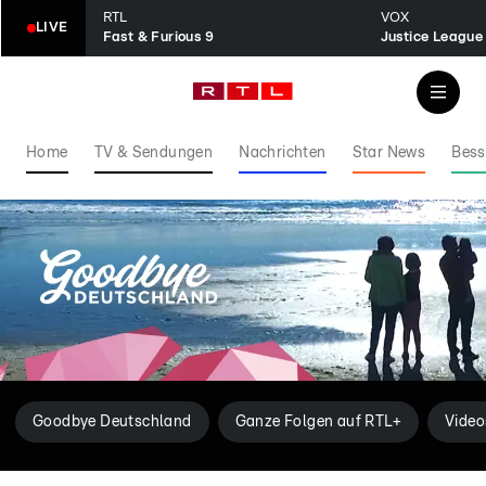
RTL
VOX
LIVE
Fast & Furious 9
Justice League
Home
TV & Sendungen
Nachrichten
Star News
Bess
Goodbye Deutschland
Ganze Folgen auf RTL+
Video