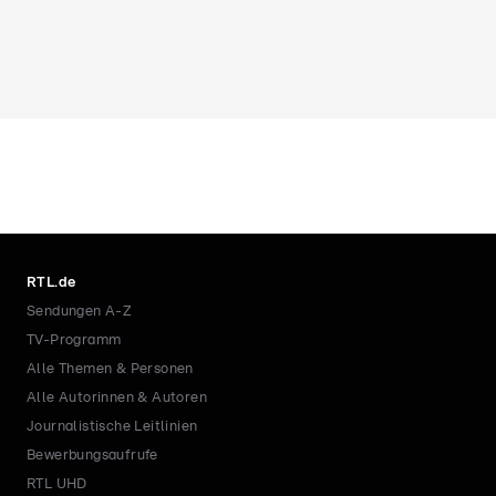
RTL.de
Sendungen A-Z
TV-Programm
Alle Themen & Personen
Alle Autorinnen & Autoren
Journalistische Leitlinien
Bewerbungsaufrufe
RTL UHD