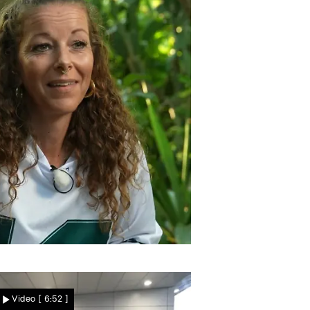
eschieden oder nicht?
Verhindert ein Papier
Video
[ 6:52 ]
Levkes Neuanfang?