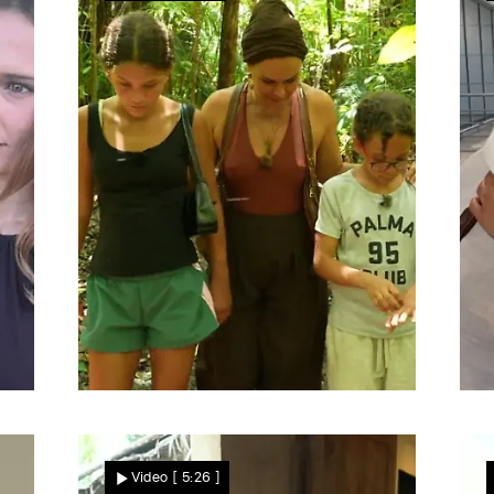
Zwischen zwei Welten
Kann Melanie Malia doch
Video
[ 5:26 ]
noch für Sansibar