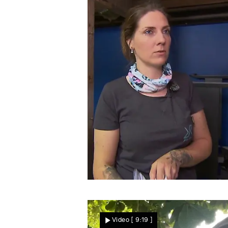
Böses Erwachen
Julia hat noch Angst vor
Video
[ 9:19 ]
ihrem Ex-Partner