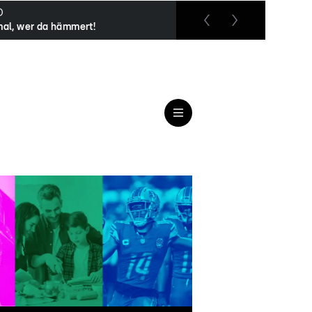
O
RTL up
mal, wer da hämmert!
Das Strafgericht