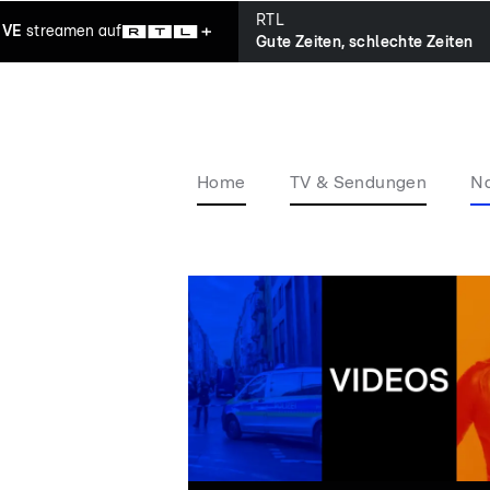
RTL
IVE
streamen
auf
Gute Zeiten, schlechte Zeiten
Home
TV & Sendungen
Na