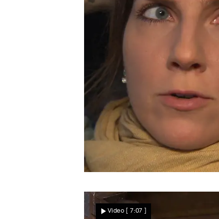
Sven weiß Bescheid
Julia kommen Zweifel vor
Video
[ 7:07 ]
der Auktion