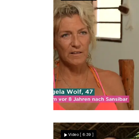
Mit Partyboot
Angela plant Neuanfang
Video
[ 6:39 ]
auf Sansibar