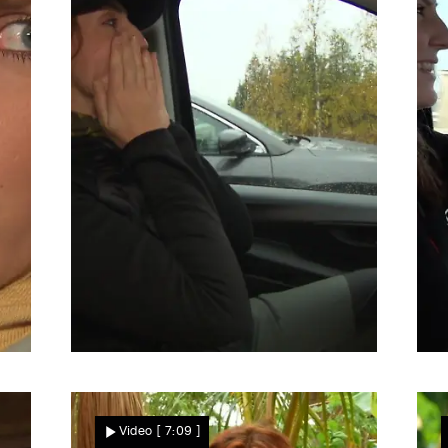
Das Albtraum-Haus
Wird Julia sich überwinden
Video
[ 7:09 ]
können?