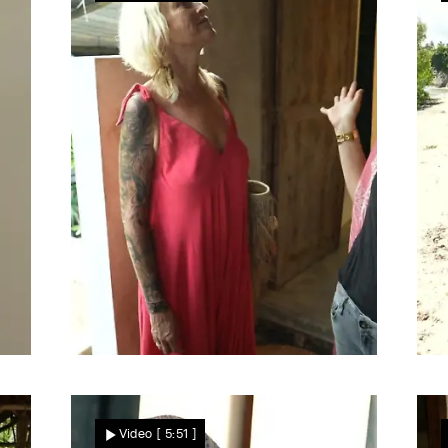
gewinnen?
Kommt es zum Deal?
Levke möchte 80.000
Video
[ 5:51 ]
Dollar für ihr Grundstück