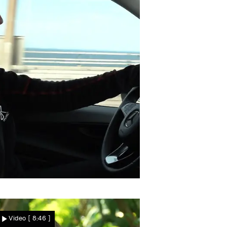
Zurück in Schweden
Julia hat "Pippi in den
Video
[ 8:46 ]
Augen"