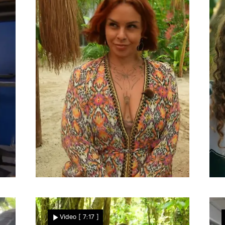
Für Tochter Malia
G
Holt Melanie ihren Ex-
Video
[ 7:17 ]
Mann auf die Insel?