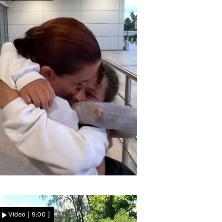
Gänsehaut-Moment
Melanie schließt Tochter
Video
[ 9:00 ]
Malia endlich in die Arme