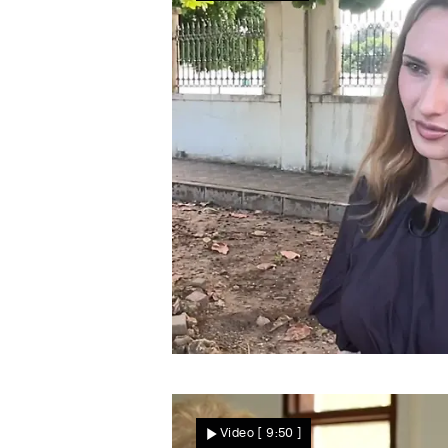
Bittere Enttäuschung
Steht Luisa auf Sansibar
Video
[ 9:50 ]
völlig alleine da?