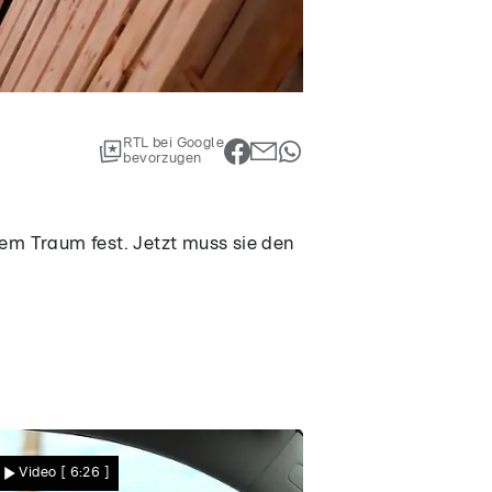
RTL bei Google
bevorzugen
rem Traum fest. Jetzt muss sie den
Video
[ 6:26 ]