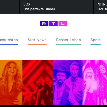
VOX
NITR
Das perfekte Dinner
Hör' 
chrichten
Star News
Besser Leben
Sport