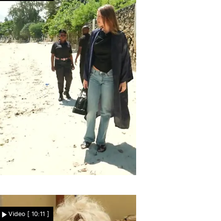
5 Monate danach
Luisa wagt den schweren
Video
[ 10:11 ]
Gang an den Tatort