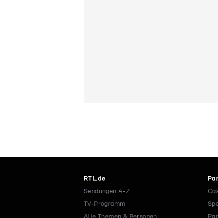
RTL.de
Par
Sendungen A-Z
Cas
TV-Programm
Spo
Alle Themen & Personen
Par