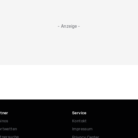
- Anzeige -
tner
Service
inos
Kontakt
rtwetten
Impressum
tnersuche
Privacy Center