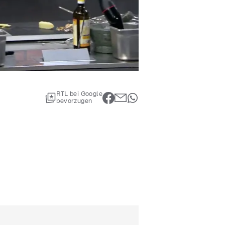
RTL bei Google
bevorzugen