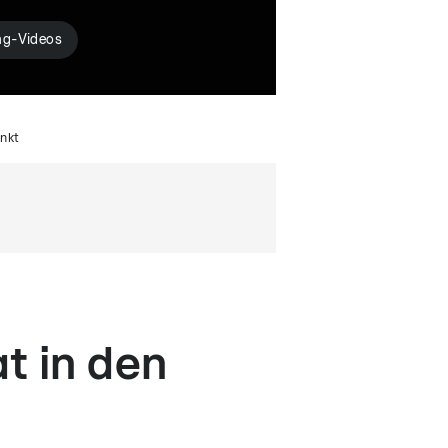
ng-Videos
unkt
t in den