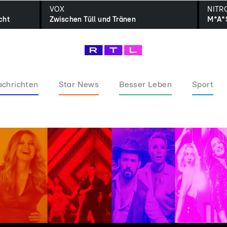
VOX
NITR
cht
Zwischen Tüll und Tränen
M*A*
chrichten
Star News
Besser Leben
Sport