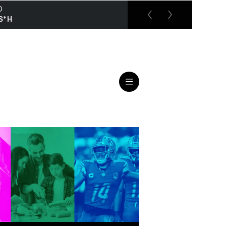
O
RTL up
S*H
Der Blaulicht Report