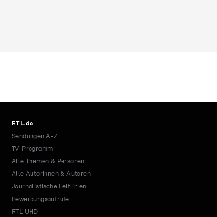
RTL.de
Sendungen A-Z
TV-Programm
Alle Themen & Personen
Alle Autorinnen & Autoren
Journalistische Leitlinien
Bewerbungsaufrufe
RTL UHD