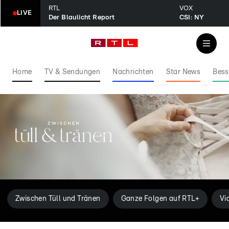
RTL
VOX
LIVE
Der Blaulicht Report
CSI: NY
Home
TV & Sendungen
Nachrichten
Star News
Bess
Zwischen Tüll und Tränen
Ganze Folgen auf RTL+
Vi