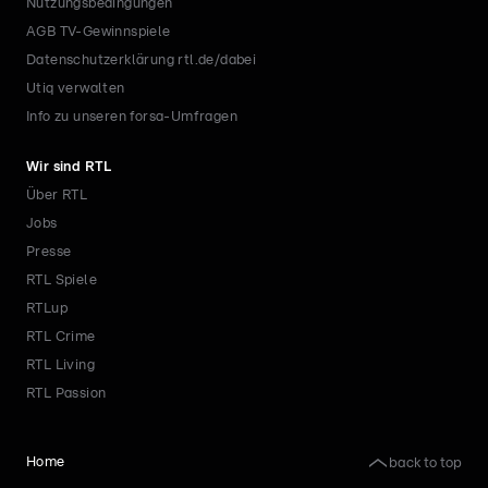
Nutzungsbedingungen
AGB TV-Gewinnspiele
Datenschutzerklärung rtl.de/dabei
Utiq verwalten
Info zu unseren forsa-Umfragen
Wir sind RTL
Über RTL
Jobs
Presse
RTL Spiele
RTLup
RTL Crime
RTL Living
RTL Passion
back to top
Home