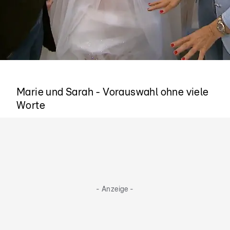
Es funktioniert
Marie und Sarah - Vorauswahl ohne viele
Worte
- Anzeige -