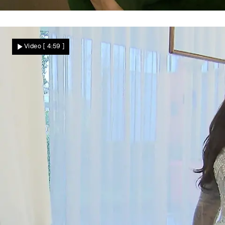
Fit'n'Flare
Steht Christina überhaupt ihr präferieter
Video
[ 4:59 ]
Stil?