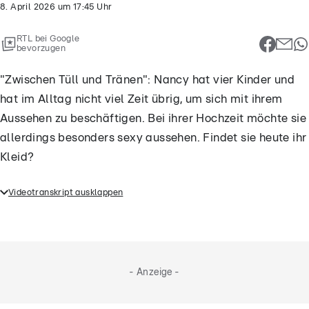
8. April 2026
um
17:45
Uhr
RTL bei Google
bevorzugen
"Zwischen Tüll und Tränen": Nancy hat vier Kinder und
hat im Alltag nicht viel Zeit übrig, um sich mit ihrem
Aussehen zu beschäftigen. Bei ihrer Hochzeit möchte sie
allerdings besonders sexy aussehen. Findet sie heute ihr
Kleid?
Videotranskript ausklappen
"Zwischen Tüll und Tränen": Nancy hat vier Kinder
und hat im Alltag nicht viel Zeit übrig, um sich mit
ihrem Aussehen zu beschäftigen. Bei ihrer Hochzeit
möchte sie allerdings besonders sexy aussehen.
- Anzeige -
Findet sie heute ihr Kleid?