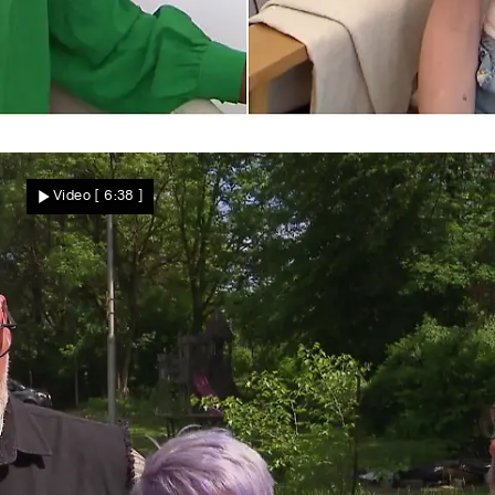
Das längste Kleiderbriefing
Melanie Mohamed klingeln schon die
Video
[ 6:38 ]
Ohren