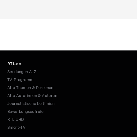
RTL.de
Sendungen A-Z
TV-Programm
Alle Themen & Personen
Alle Autorinnen & Autoren
Journalistische Leitlinien
Bewerbungsaufrufe
RTL UHD
Smart-TV