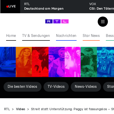
RTL
VOX
LIVE
Deutschland am Morgen
CSI: Den Tätern
Home
TV & Sendungen
Nachrichten
Star News
Bess
Die besten Videos
TV-Videos
News-Videos
Sta
RTL
Video
Streit statt Unterstützung: Peggy ist fassungslos – S