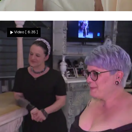
Zu normal
Susi erwartet einfach mehr
Video
[ 6:35 ]