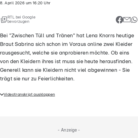
8. April 2026
um
16:20
Uhr
RTL bei Google
bevorzugen
Bei "Zwischen Tüll und Tränen" hat Lena Knorrs heutige
Braut Sabrina sich schon im Voraus online zwei Kleider
rausgesucht, welche sie anprobieren möchte. Ob eins
von den Kleidern ihres ist muss sie heute herausfinden.
Generell kann sie Kleidern nicht viel abgewinnen - Sie
trägt sie nur zu Feierlichkeiten.
Videotranskript ausklappen
Bei "Zwischen Tüll und Tränen" hat Lena Knorrs
heutige Braut Sabrina sich schon im Voraus online
zwei Kleider rausgesucht, welche sie anprobieren
möchte. Ob eins von den Kleidern ihres ist muss sie
- Anzeige -
heute herausfinden. Generell kann sie Kleidern nicht