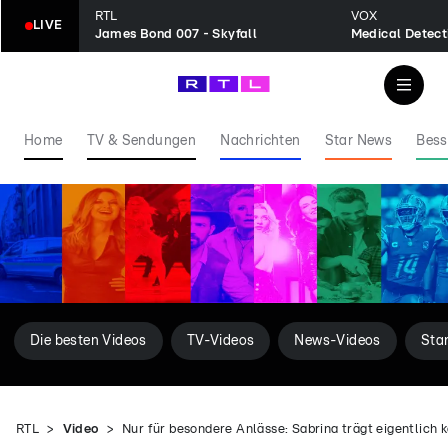
RTL
VOX
LIVE
James Bond 007 - Skyfall
Home
TV & Sendungen
Nachrichten
Star News
Bess
Die besten Videos
TV-Videos
News-Videos
Sta
RTL
Video
Nur für besondere Anlässe: Sabrina trägt eigentlich k