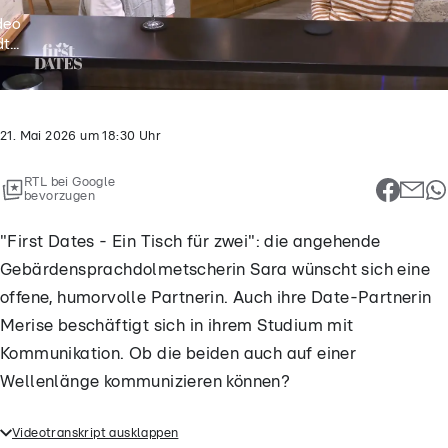
deo
t...
21. Mai 2026
um
18:30
Uhr
RTL bei Google
bevorzugen
"First Dates - Ein Tisch für zwei": die angehende
Gebärdensprachdolmetscherin Sara wünscht sich eine
offene, humorvolle Partnerin. Auch ihre Date-Partnerin
Merise beschäftigt sich in ihrem Studium mit
Kommunikation. Ob die beiden auch auf einer
Wellenlänge kommunizieren können?
Videotranskript ausklappen
"First Dates - Ein Tisch für zwei": die angehende