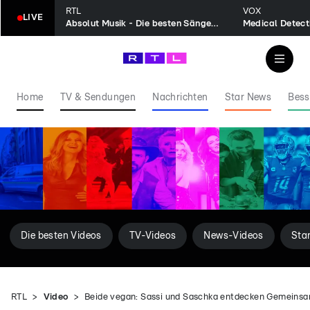
RTL
VOX
LIVE
Absolut Musik - Die besten Sänger aller Zeiten
Home
TV & Sendungen
Nachrichten
Star News
Bess
Die besten Videos
TV-Videos
News-Videos
Sta
RTL
Video
Beide vegan: Sassi und Saschka entdecken Gemeinsa