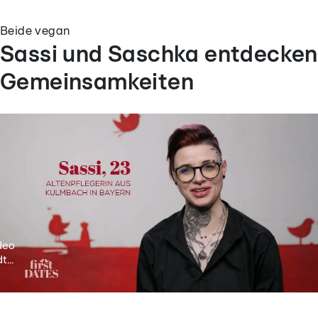
Beide vegan
Sassi und Saschka entdecken
Gemeinsamkeiten
deo
t...