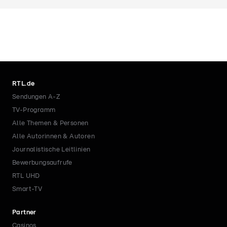
RTL.de
Sendungen A-Z
TV-Programm
Alle Themen & Personen
Alle Autorinnen & Autoren
Journalistische Leitlinien
Bewerbungsaufrufe
RTL UHD
Smart-TV
Partner
Casinos