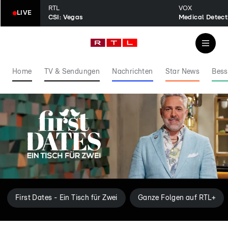
RTL
VOX
LIVE
CSI: Vegas
Home
TV & Sendungen
Nachrichten
Star News
Bess
First Dates - Ein Tisch für Zwei
Ganze Folgen auf RTL+