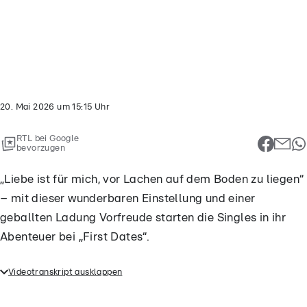
deo
t...
20. Mai 2026
um
15:15
Uhr
RTL bei Google
bevorzugen
„Liebe ist für mich, vor Lachen auf dem Boden zu liegen“
– mit dieser wunderbaren Einstellung und einer
geballten Ladung Vorfreude starten die Singles in ihr
Abenteuer bei „First Dates“.
Videotranskript ausklappen
„Liebe ist für mich, vor Lachen auf dem Boden zu
liegen“ – mit dieser wunderbaren Einstellung und