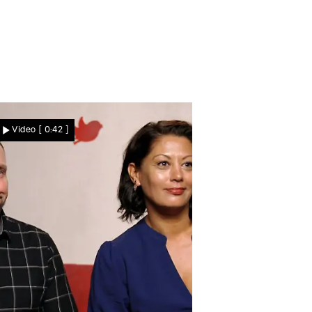
elt oder gehen die Singles
Video
[ 0:42 ]