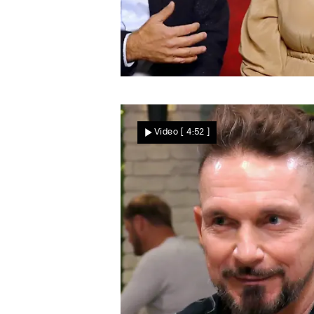
Die Entscheidung
Sagen Dusan und Heike
Video
[ 4:52 ]
„Ja“ zum zweiten Date?