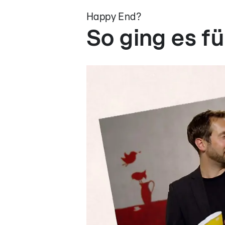
Happy End?
So ging es fü