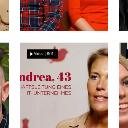
„Ja, ich will!"
I
Soldat Steven macht
Video
[ 5:11 ]
kurzen Prozess