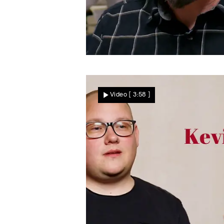
Mit vollem Mund ...
Essen und daten
Video
[ 3:58 ]
gleichzeitig? Schwierig,
findet Jörg