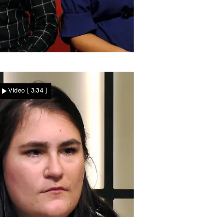
örg ist begeistert
Bekommt der Stuntman
Video
[ 3:34 ]
sein Happy End mit
Jasmin?