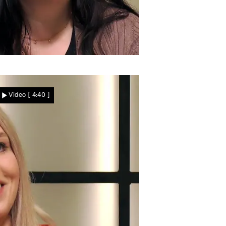
n 28 Jahren
Lisa war noch nie feiern
Video
[ 4:40 ]