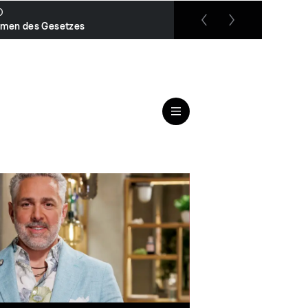
O
RTL up
men des Gesetzes
Das Jugendgericht