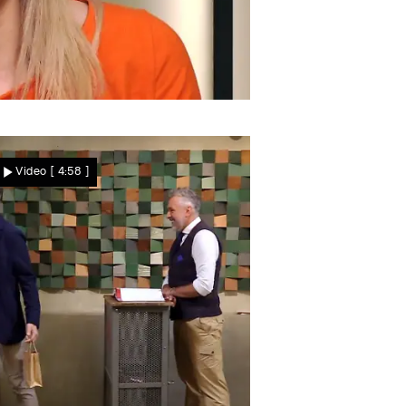
irst Dates
Harmonieren Soldat
Video
[ 4:58 ]
Steven und Erzieherin
Maxi?