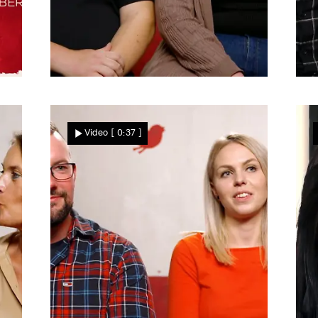
Kevin & Lisa
J
Wollen sie sich
Video
[ 0:37 ]
wiedersehen?