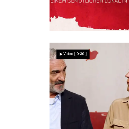
In der Schweiz
Dusan und Heike
Video
[ 0:39 ]
schwelgen im Liebesglück