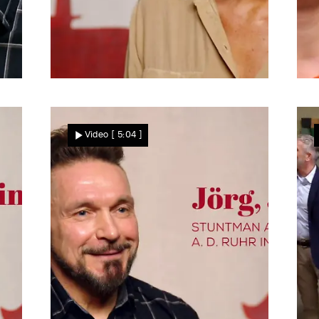
Heike stellt klar
F
Zwischen sie und ihre
Video
[ 5:04 ]
Tochter passt kein Blatt
Papier