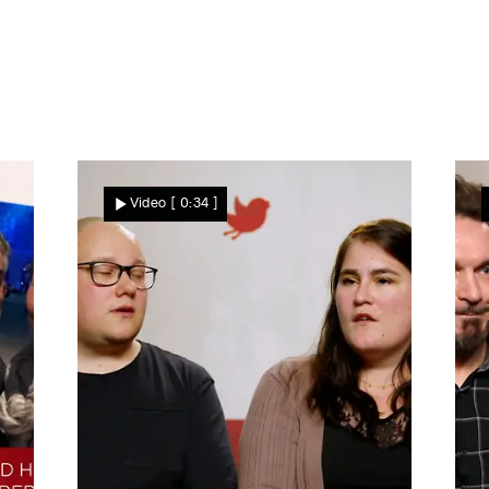
irst Dates" weiter? Haben sich echte Beziehungen entwick
Video
[ 0:34 ]