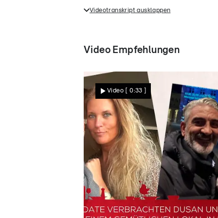
Videotranskript ausklappen
Wie ging es für die Paare von "F
weiterhin getrennte Wege?
Video Empfehlungen
Video
[ 0:33 ]