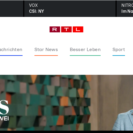
VOX
NITR
CSI: NY
Im Na
chrichten
Star News
Besser Leben
Sport