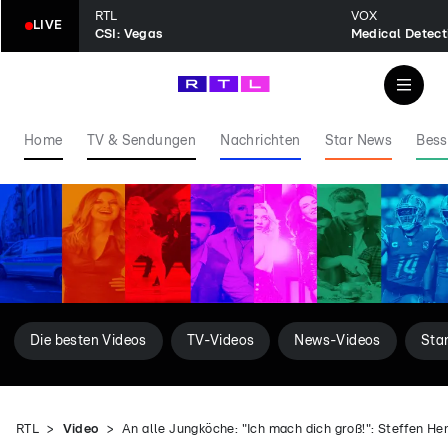
RTL
VOX
LIVE
CSI: Vegas
Home
TV & Sendungen
Nachrichten
Star News
Bess
Die besten Videos
TV-Videos
News-Videos
Sta
RTL
Video
An alle Jungköche: "Ich mach dich groß!": Steffen He