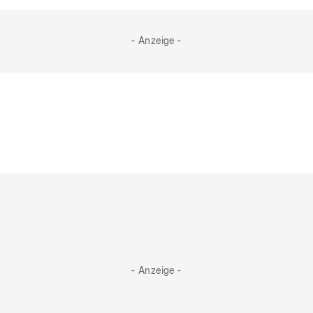
nachfolgen könnte. Ein ambitionierter Jungkoch, der
beim Kochen auch noch den Entertainer machen
- Anzeige -
kann, wird gesucht!
- Anzeige -