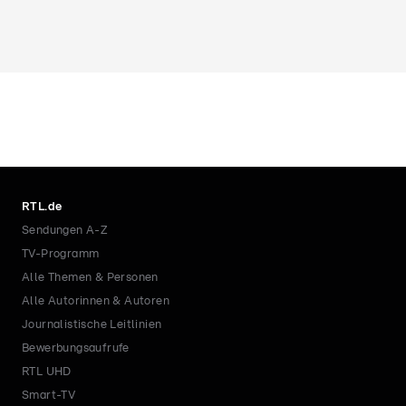
RTL.de
Sendungen A-Z
TV-Programm
Alle Themen & Personen
Alle Autorinnen & Autoren
Journalistische Leitlinien
Bewerbungsaufrufe
RTL UHD
Smart-TV