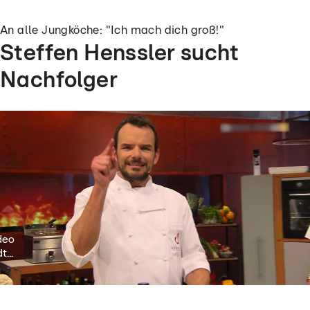
An alle Jungköche: "Ich mach dich groß!"
Steffen Henssler sucht
Nachfolger
deo
t...