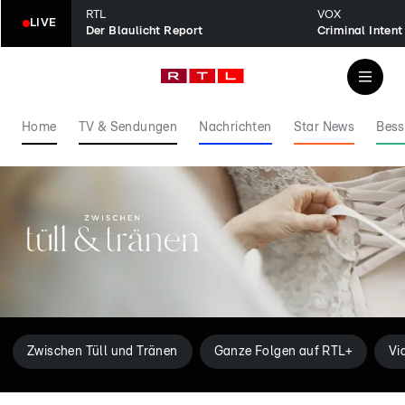
RTL
VOX
LIVE
Der Blaulicht Report
Home
TV & Sendungen
Nachrichten
Star News
Bess
Zwischen Tüll und Tränen
Ganze Folgen auf RTL+
Vi