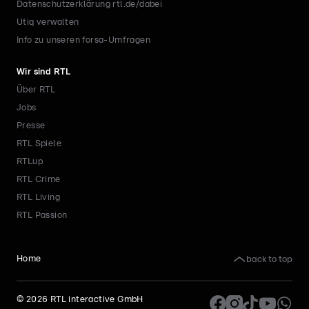
Datenschutzerklärung rtl.de/dabei
Utiq verwalten
Info zu unseren forsa-Umfragen
Wir sind RTL
Über RTL
Jobs
Presse
RTL Spiele
RTLup
RTL Crime
RTL Living
RTL Passion
back to top
Home
©
2026
RTL interactive GmbH