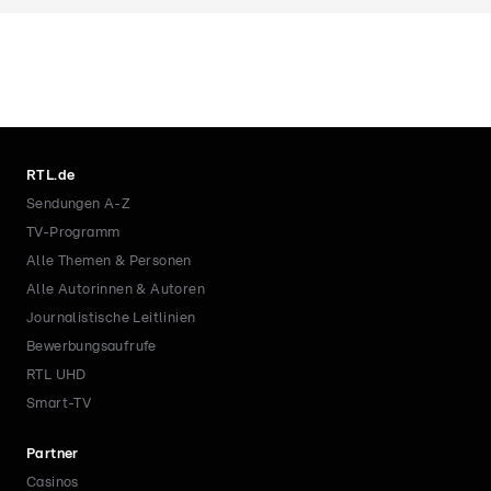
RTL.de
Sendungen A-Z
TV-Programm
Alle Themen & Personen
Alle Autorinnen & Autoren
Journalistische Leitlinien
Bewerbungsaufrufe
RTL UHD
Smart-TV
Partner
Casinos