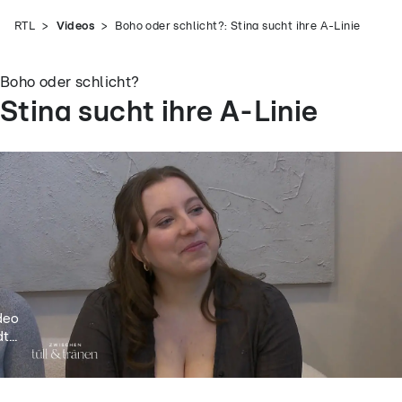
RTL
Videos
Boho oder schlicht?: Stina sucht ihre A-Linie
Boho oder schlicht?
Stina sucht ihre A-Linie
deo
t...