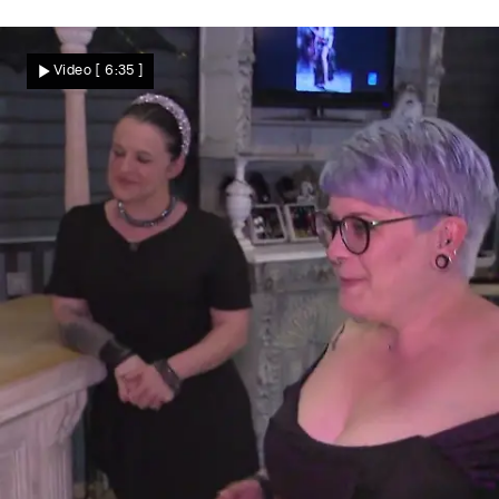
Zu normal
Susi erwartet einfach mehr
Video
[ 6:35 ]