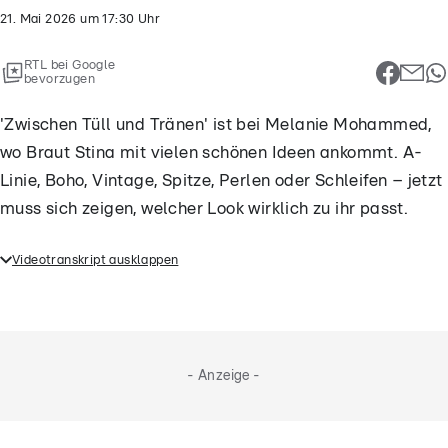
21. Mai 2026
um
17:30
Uhr
RTL bei Google
bevorzugen
'Zwischen Tüll und Tränen' ist bei Melanie Mohammed,
wo Braut Stina mit vielen schönen Ideen ankommt. A-
Linie, Boho, Vintage, Spitze, Perlen oder Schleifen – jetzt
muss sich zeigen, welcher Look wirklich zu ihr passt.
Videotranskript ausklappen
'Zwischen Tüll und Tränen' ist bei Melanie
Mohammed, wo Braut Stina mit vielen schönen
Ideen ankommt. A-Linie, Boho, Vintage, Spitze,
Perlen oder Schleifen – jetzt muss sich zeigen,
- Anzeige -
welcher Look wirklich zu ihr passt.