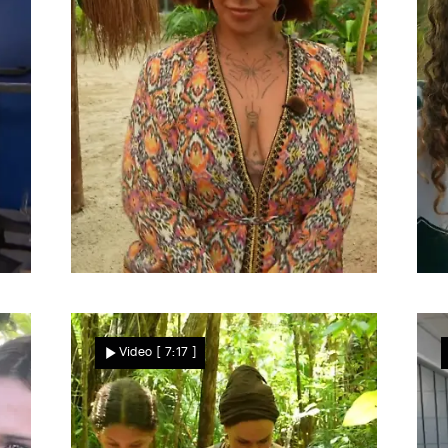
Für Tochter Malia
G
Holt Melanie ihren Ex-
Video
[ 7:17 ]
Mann auf die Insel?