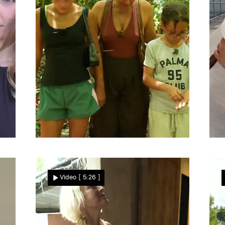
Zwischen zwei Welten
Kann Melanie Malia doch
Video
[ 5:26 ]
noch für Sansibar
gewinnen?