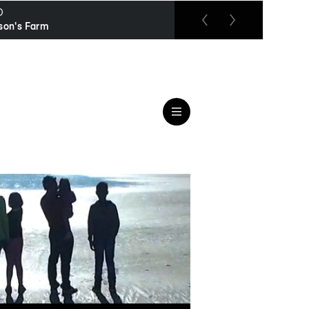
O
RTL up
son's Farm
Remington Steele