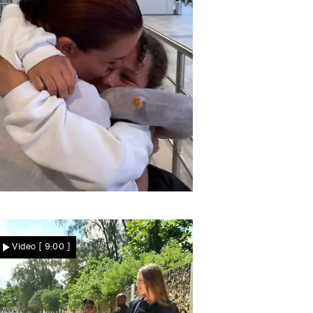
Gänsehaut-Moment
Melanie schließt Tochter
Video
[ 9:00 ]
Malia endlich in die Arme