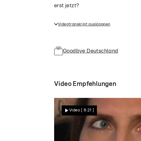
erst jetzt?
Videotranskript ausklappen
Bei "Goodbye Deutschland! Liebe b
wurde ihr gerade noch eine schön
sie hatte noch nie eine Hochstec
Goodbye Deutschland
eigentlich erst jetzt?
Video Empfehlungen
Video
[ 8:21 ]