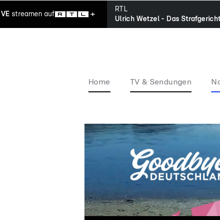
RTL
IVE
streamen
auf
Ulrich Wetzel - Das Strafgerich
Home
TV & Sendungen
Na