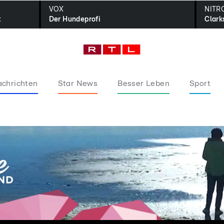
VOX
NITR
t
Der Hundeprofi
Clark
chrichten
Star News
Besser Leben
Sport