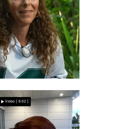
eschieden oder nicht?
Verhindert ein Papier
Video
[ 6:52 ]
Levkes Neuanfang?