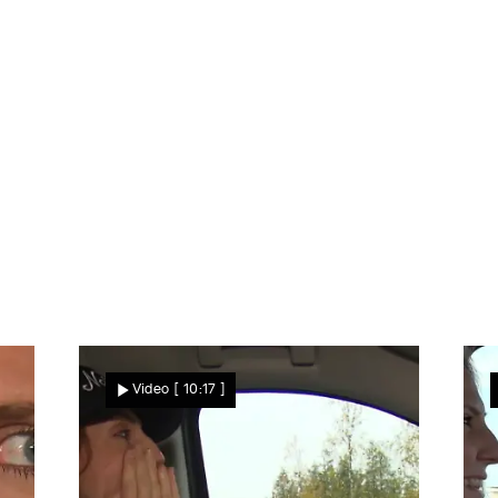
is ans Ende der Welt" wird Ulrike nun gleich ihren Liebst
e Frisur für den besonderen Tag gezaubert und sie erkenn
kfrisur und fühlt sich nun ganz besonders. Doch warum hei
Video
[ 10:17 ]