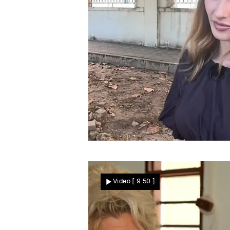
Bittere Enttäuschung
Steht Luisa auf Sansibar
Video
[ 9:50 ]
völlig alleine da?