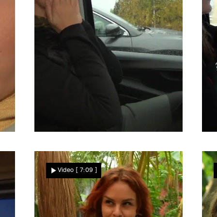
Das Albtraum-Haus
Wird Julia sich überwinden
Video
[ 7:09 ]
können?