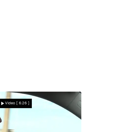
en heiraten. Bei ihrer Friseurin
t sich selbst nicht wieder! Denn
raten Ulrike und Karlheinz
Video
[ 6:26 ]