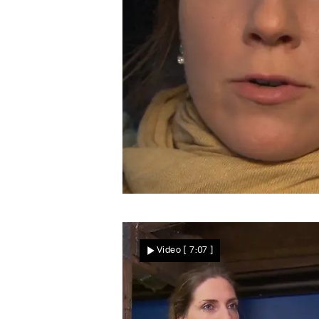
Sven weiß Bescheid
Julia kommen Zweifel vor
Video
[ 7:07 ]
der Auktion