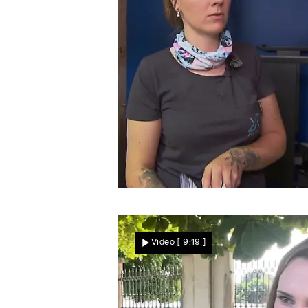
Böses Erwachen
Julia hat noch Angst vor
Video
[ 9:19 ]
ihrem Ex-Partner