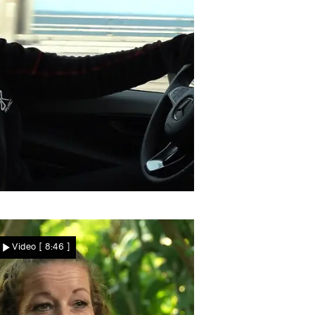
Zurück in Schweden
Julia hat "Pippi in den
Video
[ 8:46 ]
Augen"