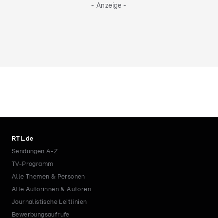
- Anzeige -
RTL.de
Sendungen A-Z
TV-Programm
Alle Themen & Personen
Alle Autorinnen & Autoren
Journalistische Leitlinien
Bewerbungsaufrufe