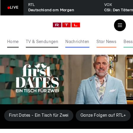
RTL
VOX
LIVE
Deutschland am Morgen
CSI: Den Tätern
Home
TV & Sendungen
Nachrichten
Star News
Bess
First Dates - Ein Tisch für Zwei
Ganze Folgen auf RTL+