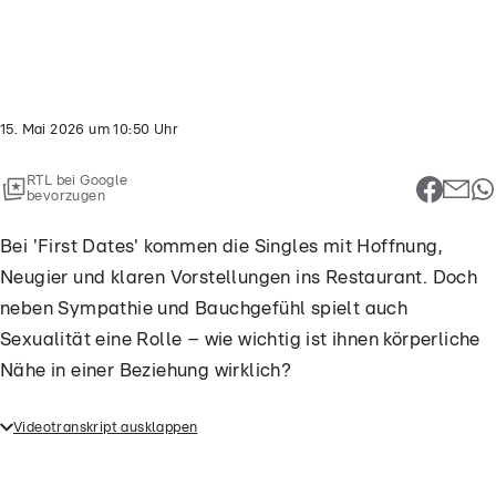
deo
t...
15. Mai 2026
um
10:50
Uhr
RTL bei Google
bevorzugen
Bei 'First Dates' kommen die Singles mit Hoffnung,
Neugier und klaren Vorstellungen ins Restaurant. Doch
neben Sympathie und Bauchgefühl spielt auch
Sexualität eine Rolle – wie wichtig ist ihnen körperliche
Nähe in einer Beziehung wirklich?
Videotranskript ausklappen
Bei 'First Dates' kommen die Singles mit Hoffnung,
Neugier und klaren Vorstellungen ins Restaurant.