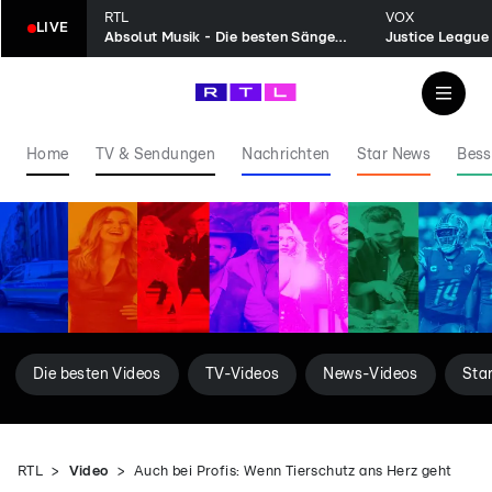
RTL
VOX
LIVE
Absolut Musik - Die besten Sänger aller Zeiten
Justice League
Home
TV & Sendungen
Nachrichten
Star News
Bess
Die besten Videos
TV-Videos
News-Videos
Sta
RTL
Video
Auch bei Profis: Wenn Tierschutz ans Herz geht