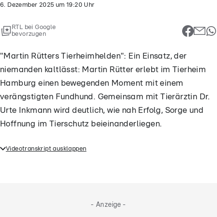
6. Dezember 2025
um
19:20
Uhr
RTL bei Google
bevorzugen
"Martin Rütters Tierheimhelden": Ein Einsatz, der
niemanden kaltlässt: Martin Rütter erlebt im Tierheim
Hamburg einen bewegenden Moment mit einem
verängstigten Fundhund. Gemeinsam mit Tierärztin Dr.
Urte Inkmann wird deutlich, wie nah Erfolg, Sorge und
Hoffnung im Tierschutz beieinanderliegen.
Videotranskript ausklappen
"Martin Rütters Tierheimhelden": Ein Einsatz, der
niemanden kaltlässt: Martin Rütter erlebt im
Tierheim Hamburg einen bewegenden Moment mit
einem verängstigten Fundhund. Gemeinsam mit
- Anzeige -
Tierärztin Dr. Urte Inkmann wird deutlich, wie nah