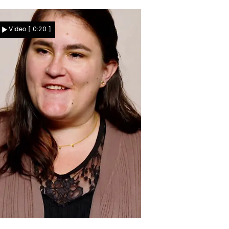
Video
[ 0:20 ]