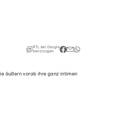
RTL bei Google
bevorzugen
Sie äußern vorab ihre ganz intimen
! Sie äußern vorab ihre ganz