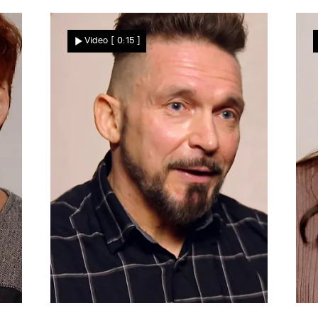
Video
[ 0:15 ]