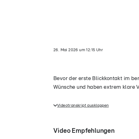
Video
lädt...
26. Mai 2026
um
12:15
Uhr
Bevor der erste Blickkontakt im be
Wünsche und haben extrem klare V
Videotranskript ausklappen
Bevor der erste Blickkontakt im 
intimen Wünsche und haben extr
Video Empfehlungen