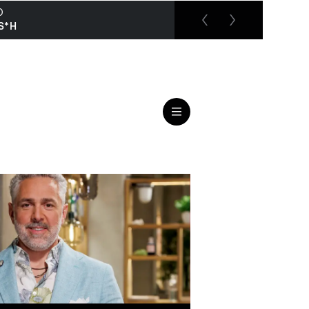
O
RTL up
S*H
Das Strafgericht