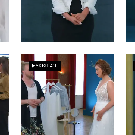
Leere Hände...
Wird sich die Braut für ein
Video
[ 2:11 ]
Kleid entscheiden können?