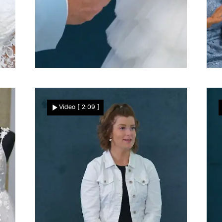
Volltreffer?
D
Liegt Uwe mit seiner
Video
[ 2:09 ]
Prinzessin richtig?