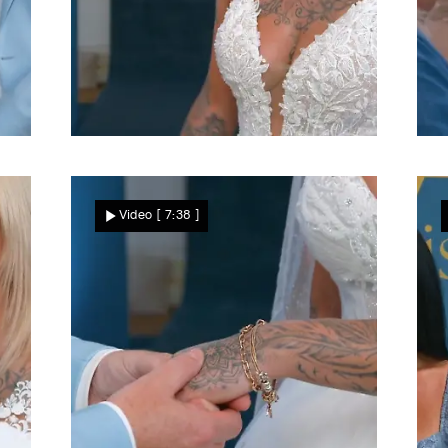
Eine wahre Prinzessin
O
Melanie ist sprachlos –
Video
[ 7:38 ]
d
absoluter "Wow"-Effekt