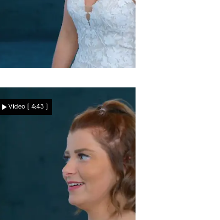
Hat jemand eine Chance?
Müssen sich Claudia und
Video
[ 4:43 ]
Hannes geschlagen
geben?