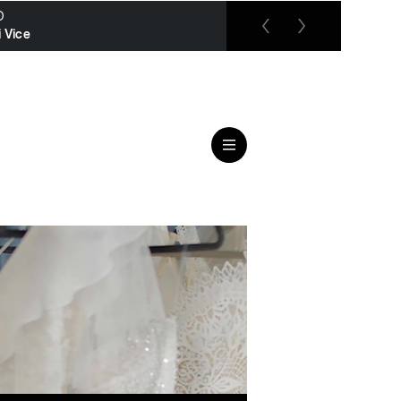
O
RTL up
 Vice
Der Blaulicht Report