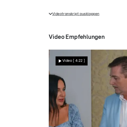
Videotranskript ausklappen
Bei der Anprobe von Expertin Man
aber eigentlich noch nicht. Bei "
der Expertin. Gibt es hier noch 
Video Empfehlungen
Video
[ 4:22 ]