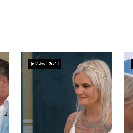
uela gefiel das erste Kleid schon mal sehr gut – wirklic
Das Duell – Zwischen Tüll und Tränen" folgen in der erst
einen Überraschungseffekt?
Video
[ 3:54 ]