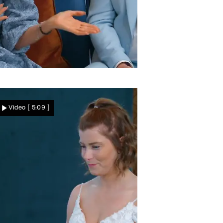
och eine Prinzessin?
Olja weiß: manchmal
Video
[ 5:09 ]
kommt es anders als man
meint