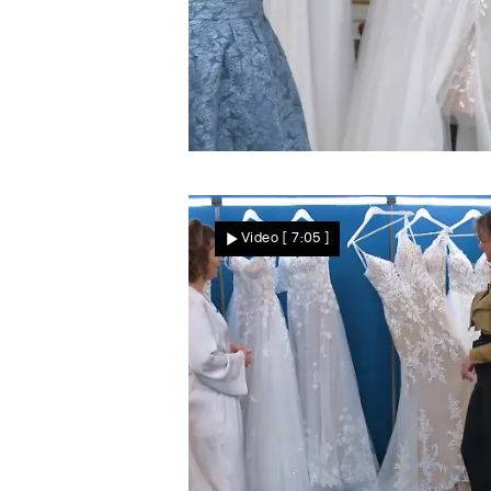
Olja kann es nicht glauben
Frühzeitige Duell-Ekstase
Video
[ 7:05 ]