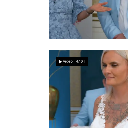
Traut sich diese Braut?
Mel muss zwischen
Video
[ 4:16 ]
Traumkleid und Traumklei
entscheiden