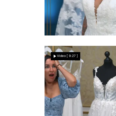
Olja ist siegessicher
"Mit dem Kleid fährst du
Video
[ 9:27 ]
Nachhause"