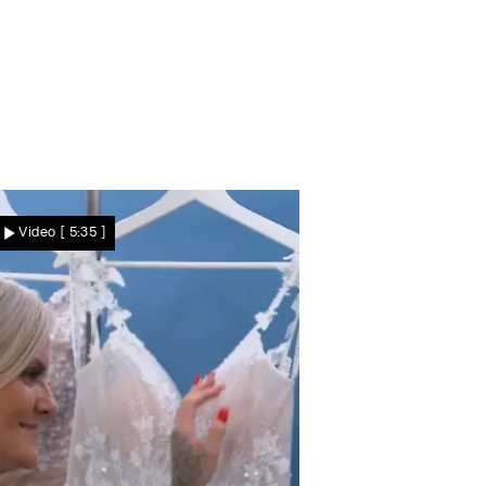
h gerührt war die Braut Shinta
en Runde nun zwei weitere Kleider
Video
[ 5:35 ]