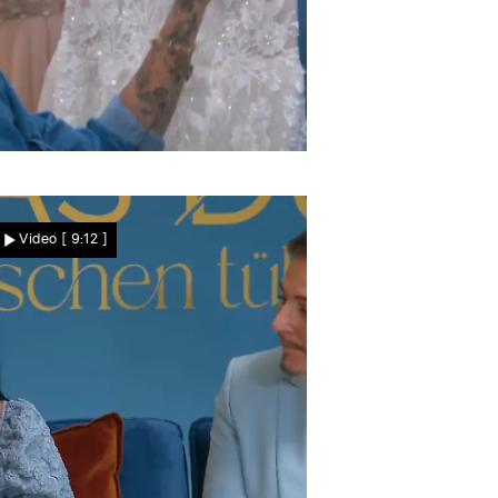
lja ist dran
Braut Melanie verliebt sich
Video
[ 9:12 ]
in Oljas Kleider