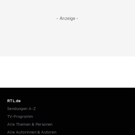
- Anzeige -
RTL.de
Sendungen A-Z
TV-Programm
Alle Themen & Personen
Alle Autorinnen & Autoren