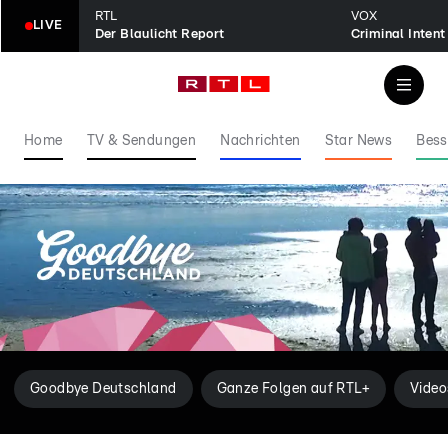
RTL
VOX
LIVE
Der Blaulicht Report
Home
TV & Sendungen
Nachrichten
Star News
Bess
Goodbye Deutschland
Ganze Folgen auf RTL+
Video