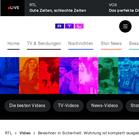
RTL
VOX
LIVE
Gute Zeiten, schlechte Zeiten
Das perfekte D
Home
TV & Sendungen
Nachrichten
Star News
Bess
Die besten Videos
TV-Videos
News-Videos
Sta
RTL
Video
Bewohner in Sicherheit: Wohnung ist komplett ausge