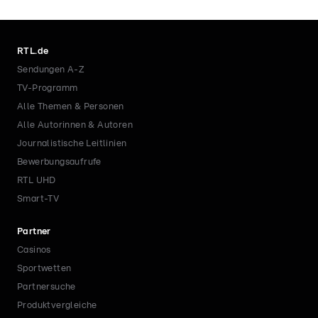
RTL.de
Sendungen A-Z
TV-Programm
Alle Themen & Personen
Alle Autorinnen & Autoren
Journalistische Leitlinien
Bewerbungsaufrufe
RTL UHD
Smart-TV
Partner
Casinos
Sportwetten
Partnersuche
Produktvergleiche