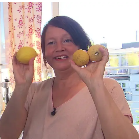
Das perfekte Dinner
Alkoholrekord? Frederiks
Flaschensammlung stiehlt dem Menü die
Show