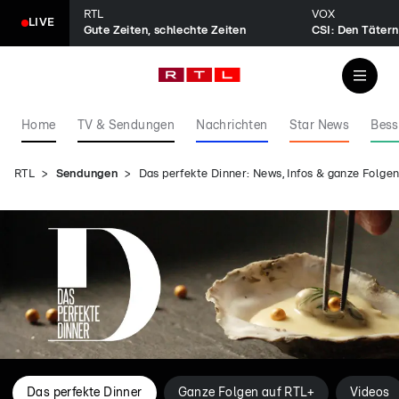
RTL
VOX
LIVE
Gute Zeiten, schlechte Zeiten
CSI: Den Tätern
Home
TV & Sendungen
Nachrichten
Star News
Bess
RTL
Sendungen
Das perfekte Dinner: News, Infos & ganze Folg
Das perfekte Dinner
Ganze Folgen auf RTL+
Videos