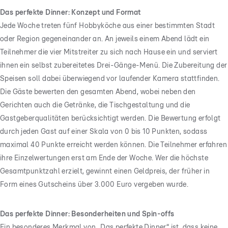
Das perfekte Dinner: Konzept und Format
Jede Woche treten fünf Hobbyköche aus einer bestimmten Stadt
oder Region gegeneinander an. An jeweils einem Abend lädt ein
Teilnehmer die vier Mitstreiter zu sich nach Hause ein und serviert
ihnen ein selbst zubereitetes Drei-Gänge-Menü. Die Zubereitung der
Speisen soll dabei überwiegend vor laufender Kamera stattfinden.
Die Gäste bewerten den gesamten Abend, wobei neben den
Gerichten auch die Getränke, die Tischgestaltung und die
Gastgeberqualitäten berücksichtigt werden. Die Bewertung erfolgt
durch jeden Gast auf einer Skala von 0 bis 10 Punkten, sodass
maximal 40 Punkte erreicht werden können. Die Teilnehmer erfahren
ihre Einzelwertungen erst am Ende der Woche. Wer die höchste
Gesamtpunktzahl erzielt, gewinnt einen Geldpreis, der früher in
Form eines Gutscheins über 3.000 Euro vergeben wurde.
Das perfekte Dinner: Besonderheiten und Spin-offs
Ein besonderes Merkmal von „Das perfekte Dinner“ ist, dass keine