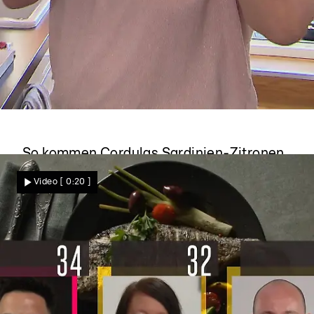
Das perfekte Dinner
So kommen Cordulas Sardinien-Zitronen
nach Monaten frisch zum Einsatz
Video
[ 0:20 ]