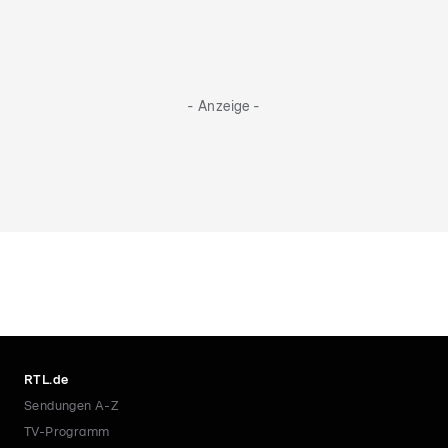
- Anzeige -
RTL.de
Sendungen A-Z
TV-Programm