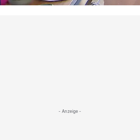
Frisch und saftig
Cordulas Zitronen sind schon älter, aber
dennoch frisch
- Anzeige -