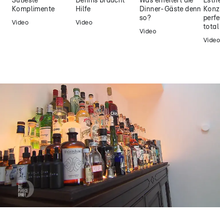
Süßeste
Dennis braucht
Was erheitert die
Esthe
Komplimente
Hilfe
Dinner-Gäste denn
Konz
so?
perfe
Video
Video
tota
Video
Video