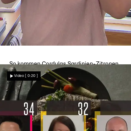
Das perfekte Dinner
So kommen Cordulas Sardinien-Zitronen
nach Monaten frisch zum Einsatz
Video
[ 0:20 ]