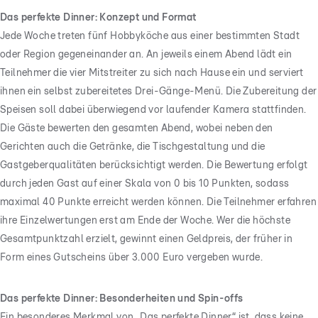
Das perfekte Dinner: Konzept und Format
Jede Woche treten fünf Hobbyköche aus einer bestimmten Stadt
oder Region gegeneinander an. An jeweils einem Abend lädt ein
Teilnehmer die vier Mitstreiter zu sich nach Hause ein und serviert
ihnen ein selbst zubereitetes Drei-Gänge-Menü. Die Zubereitung der
Speisen soll dabei überwiegend vor laufender Kamera stattfinden.
Die Gäste bewerten den gesamten Abend, wobei neben den
Gerichten auch die Getränke, die Tischgestaltung und die
Gastgeberqualitäten berücksichtigt werden. Die Bewertung erfolgt
durch jeden Gast auf einer Skala von 0 bis 10 Punkten, sodass
maximal 40 Punkte erreicht werden können. Die Teilnehmer erfahren
ihre Einzelwertungen erst am Ende der Woche. Wer die höchste
Gesamtpunktzahl erzielt, gewinnt einen Geldpreis, der früher in
Form eines Gutscheins über 3.000 Euro vergeben wurde.
Das perfekte Dinner: Besonderheiten und Spin-offs
Ein besonderes Merkmal von „Das perfekte Dinner“ ist, dass keine