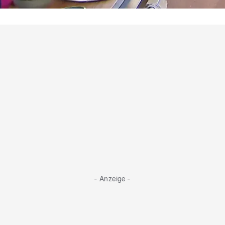
Frisch und saftig
Cordulas Zitronen sind schon älter, aber
dennoch frisch
- Anzeige -