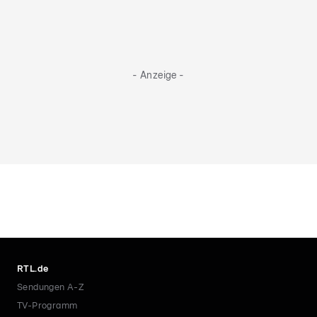
- Anzeige -
RTL.de
Sendungen A-Z
TV-Programm