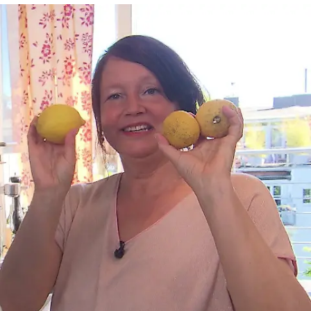
Das perfekte Dinner
Alkoholrekord? Frederiks
Flaschensammlung stiehlt dem Menü die
Show