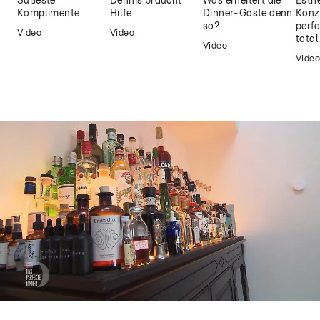
Süßeste
Dennis braucht
Was erheitert die
Esthe
Komplimente
Hilfe
Dinner-Gäste denn
Konz
so?
perfe
Video
Video
tota
Video
Video