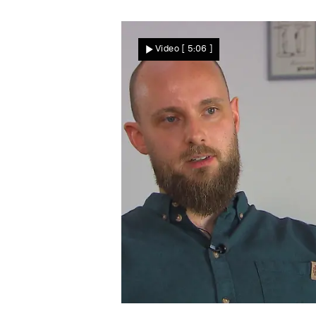
"Mit Herz und Zitrone"
Cordula erkocht sich
Video
[ 5:06 ]
starke 32 Punkte