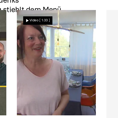
deriks
 stiehlt dem Menü
Video
[ 1:33 ]