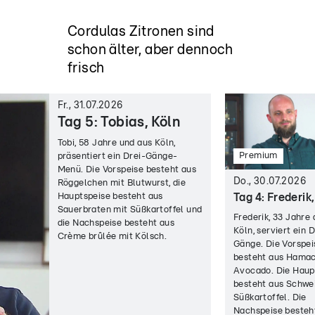
Frisch und saftig
Cordulas Zitronen sind
schon älter, aber dennoch
frisch
Fr., 31.07.2026
Tag 5: Tobias, Köln
Tobi, 58 Jahre und aus Köln,
Premium
präsentiert ein Drei-Gänge-
Menü. Die Vorspeise besteht aus
Do., 30.07.2026
Röggelchen mit Blutwurst, die
Hauptspeise besteht aus
Tag 4: Frederik
Sauerbraten mit Süßkartoffel und
Frederik, 33 Jahre 
die Nachspeise besteht aus
Köln, serviert ein D
Crème brûlée mit Kölsch.
Gänge. Die Vorspei
besteht aus Hamac
Avocado. Die Haup
besteht aus Schwe
Süßkartoffel. Die
Nachspeise besteh