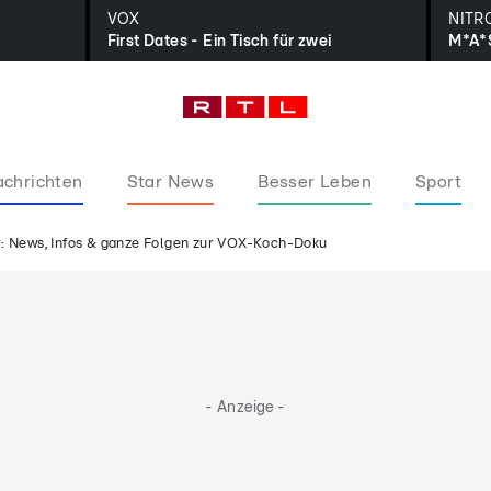
VOX
NITR
First Dates - Ein Tisch für zwei
M*A*
chrichten
Star News
Besser Leben
Sport
r: News, Infos & ganze Folgen zur VOX-Koch-Doku
- Anzeige -