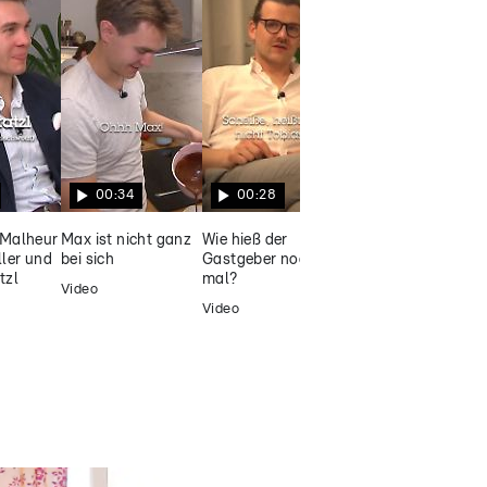
00:34
00:28
00:27
 Malheur
Max ist nicht ganz
Wie hieß der
Männerrunde beim
ller und
bei sich
Gastgeber noch
Dinner
tzl
mal?
Video
Video
Video