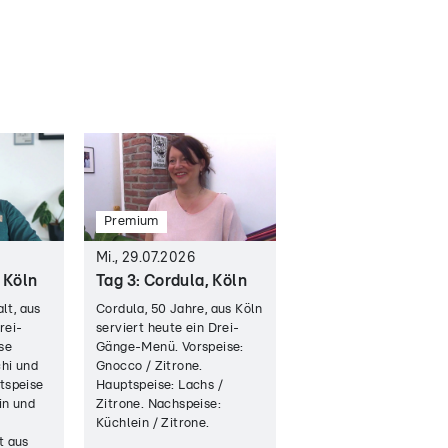
Premium
Mi., 29.07.2026
, Köln
Tag 3: Cordula, Köln
alt, aus
Cordula, 50 Jahre, aus Köln
rei-
serviert heute ein Drei-
se
Gänge-Menü. Vorspeise:
hi und
Gnocco / Zitrone.
tspeise
Hauptspeise: Lachs /
in und
Zitrone. Nachspeise:
Küchlein / Zitrone.
t aus