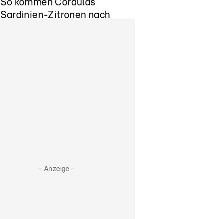
So kommen Cordulas
Sardinien-Zitronen nach
Monaten frisch zum
Einsatz
- Anzeige -