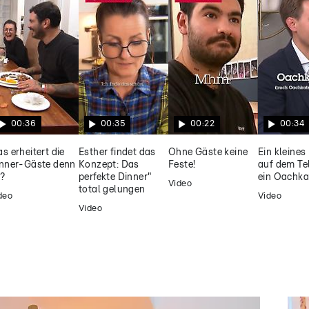
00:36
00:35
00:22
00:34
s erheitert die
Esther findet das
Ohne Gäste keine
Ein kleines
nner-Gäste denn
Konzept: Das
Feste!
auf dem Te
?
perfekte Dinner"
ein Oachka
Video
total gelungen
deo
Video
Video