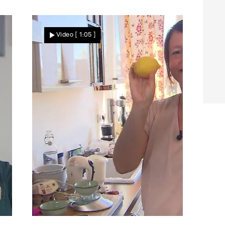
Am Mittwoch
Cordula kämpft gegen das
Video
[ 1:05 ]
Lampenfieber