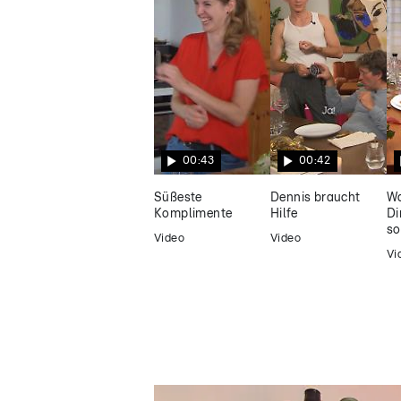
00:43
00:42
Süßeste
Dennis braucht
Wa
Komplimente
Hilfe
Di
so
Video
Video
Vi