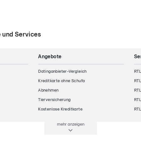
 und Services
Angebote
Se
Datinganbieter-Vergleich
RTL
Kreditkarte ohne Schufa
RTL
Abnehmen
RTL
Tierversicherung
RTL
Kostenlose Kreditkarte
RTL
mehr
anzeigen