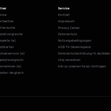
tner
Service
inos
Kontakt
rtwetten
Impressum
tnersuche
Privacy Center
duktvergleiche
Datenschutz
spekte (w)
Nutzungsbedingungen
ditkarten
AGB TV-Gewinnspiele
hselservice (w)
Datenschutzerklärung rtl.de/dabei
ebotsvergleich
Utiq verwalten
ternehmen (w)
Info zu unseren forsa-Umfragen
ieter-Vergleich