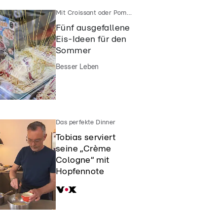
Mit Croissant oder Pommes
Fünf ausgefallene
Eis-Ideen für den
Sommer
Besser Leben
Das perfekte Dinner
Tobias serviert
seine „Crème
Cologne“ mit
Hopfennote