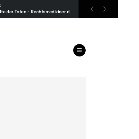
O
RTL up
Anwälte der Toten - Rechtsmediziner decken auf
Das Jugendgericht