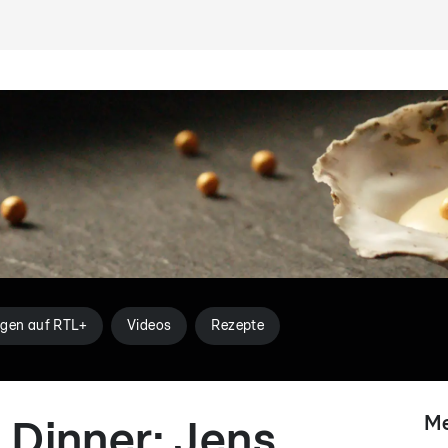
gen auf RTL+
Videos
Rezepte
Me
 Dinner: Jens