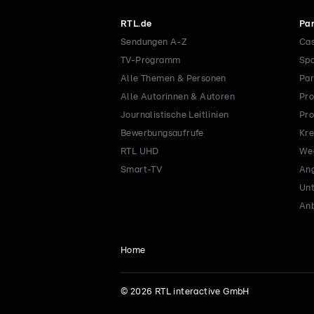
RTL.de
Par
Sendungen A-Z
Cas
TV-Programm
Spo
Alle Themen & Personen
Par
Alle Autorinnen & Autoren
Pro
Journalistische Leitlinien
Pro
Bewerbungsaufrufe
Kre
RTL UHD
Wec
Smart-TV
Ang
Un
Anb
Home
©
2026
RTL interactive GmbH