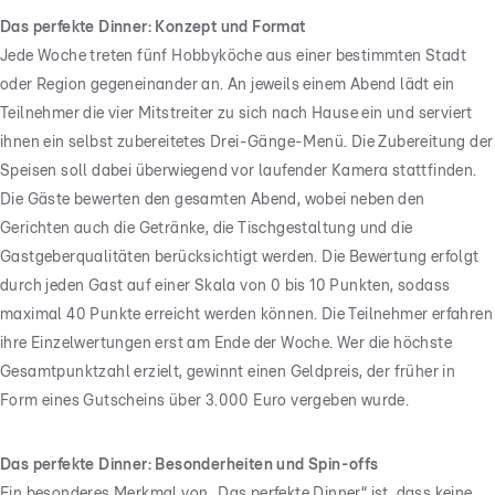
Das perfekte Dinner: Konzept und Format
Jede Woche treten fünf Hobbyköche aus einer bestimmten Stadt
oder Region gegeneinander an. An jeweils einem Abend lädt ein
Teilnehmer die vier Mitstreiter zu sich nach Hause ein und serviert
ihnen ein selbst zubereitetes Drei-Gänge-Menü. Die Zubereitung der
Speisen soll dabei überwiegend vor laufender Kamera stattfinden.
Die Gäste bewerten den gesamten Abend, wobei neben den
Gerichten auch die Getränke, die Tischgestaltung und die
Gastgeberqualitäten berücksichtigt werden. Die Bewertung erfolgt
durch jeden Gast auf einer Skala von 0 bis 10 Punkten, sodass
maximal 40 Punkte erreicht werden können. Die Teilnehmer erfahren
ihre Einzelwertungen erst am Ende der Woche. Wer die höchste
Gesamtpunktzahl erzielt, gewinnt einen Geldpreis, der früher in
Form eines Gutscheins über 3.000 Euro vergeben wurde.
Das perfekte Dinner: Besonderheiten und Spin-offs
Ein besonderes Merkmal von „Das perfekte Dinner“ ist, dass keine