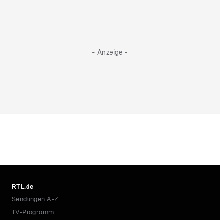
- Anzeige -
RTL.de
Sendungen A-Z
TV-Programm