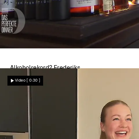
Das perfekte Dinner
Alkoholrekord? Frederiks
Flaschensammlung stiehlt dem Menü die
Video
[ 0:30 ]
Show