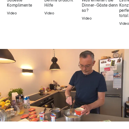
Süßeste
Dennis braucht
Was erheitert die
Esthe
Komplimente
Hilfe
Dinner-Gäste denn
Konz
so?
perfe
Video
Video
tota
Video
Video