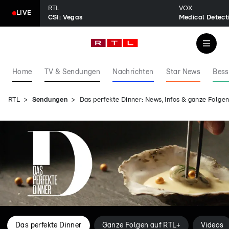
RTL
VOX
LIVE
CSI: Vegas
Home
TV & Sendungen
Nachrichten
Star News
Bess
RTL
Sendungen
Das perfekte Dinner: News, Infos & ganze Folg
Das perfekte Dinner
Ganze Folgen auf RTL+
Videos