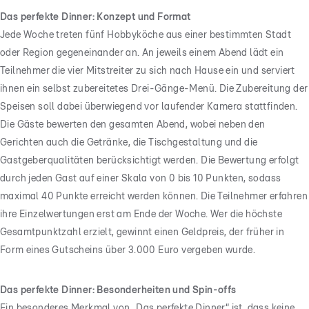
Das perfekte Dinner: Konzept und Format
Jede Woche treten fünf Hobbyköche aus einer bestimmten Stadt
oder Region gegeneinander an. An jeweils einem Abend lädt ein
Teilnehmer die vier Mitstreiter zu sich nach Hause ein und serviert
ihnen ein selbst zubereitetes Drei-Gänge-Menü. Die Zubereitung der
Speisen soll dabei überwiegend vor laufender Kamera stattfinden.
Die Gäste bewerten den gesamten Abend, wobei neben den
Gerichten auch die Getränke, die Tischgestaltung und die
Gastgeberqualitäten berücksichtigt werden. Die Bewertung erfolgt
durch jeden Gast auf einer Skala von 0 bis 10 Punkten, sodass
maximal 40 Punkte erreicht werden können. Die Teilnehmer erfahren
ihre Einzelwertungen erst am Ende der Woche. Wer die höchste
Gesamtpunktzahl erzielt, gewinnt einen Geldpreis, der früher in
Form eines Gutscheins über 3.000 Euro vergeben wurde.
Das perfekte Dinner: Besonderheiten und Spin-offs
Ein besonderes Merkmal von „Das perfekte Dinner“ ist, dass keine