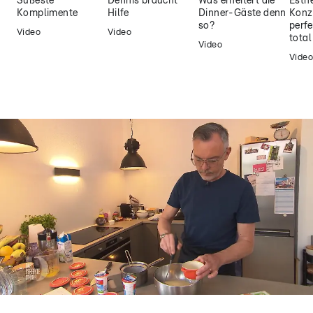
Süßeste
Dennis braucht
Was erheitert die
Esthe
Komplimente
Hilfe
Dinner-Gäste denn
Konz
so?
perfe
Video
Video
tota
Video
Video