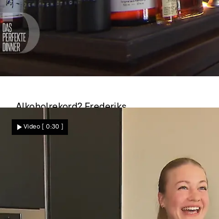
Das perfekte Dinner
Alkoholrekord? Frederiks
Flaschensammlung stiehlt dem Menü die
Video
[ 0:30 ]
Show