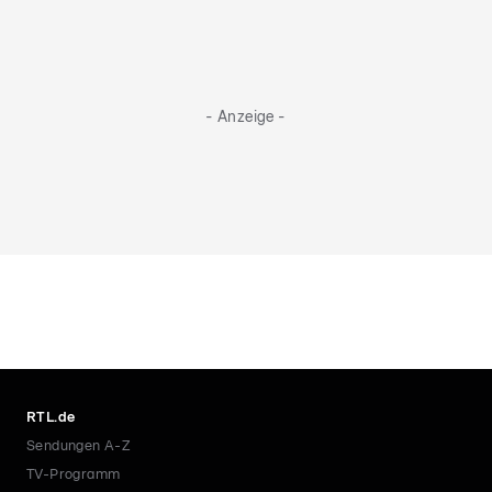
- Anzeige -
RTL.de
Sendungen A-Z
TV-Programm