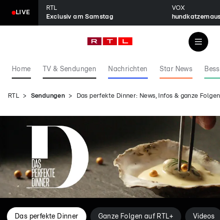
RTL
VOX
LIVE
Exclusiv am Samstag
hundkatzemau
Home
TV & Sendungen
Nachrichten
Star News
Bess
RTL
Sendungen
Das perfekte Dinner: News, Infos & ganze Folg
Das perfekte Dinner
Ganze Folgen auf RTL+
Videos