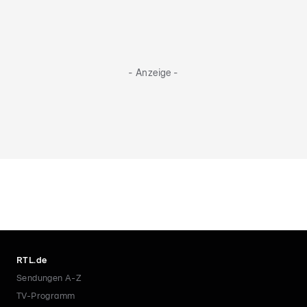
- Anzeige -
RTL.de
Sendungen A-Z
TV-Programm