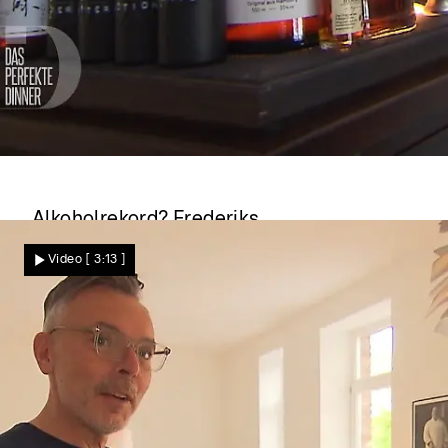
Das perfekte Dinner
Alkoholrekord? Frederiks
Flaschensammlung stiehlt dem Menü die
Video
[ 3:13 ]
Show