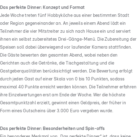
Das perfekte Dinner: Konzept und Format
Jede Woche treten fünf Hobbyköche aus einer bestimmten Stadt
oder Region gegeneinander an. An jeweils einem Abend lädt ein
Teilnehmer die vier Mitstreiter zu sich nach Hause ein und serviert
ihnen ein selbst zubereitetes Drei-Gänge-Menü. Die Zubereitung der
Speisen soll dabei überwiegend vor laufender Kamera stattfinden.
Die Gäste bewerten den gesamten Abend, wobei neben den
Gerichten auch die Getränke, die Tischgestaltung und die
Gastgeberqualitäten berücksichtigt werden. Die Bewertung erfolgt
durch jeden Gast auf einer Skala von 0 bis 10 Punkten, sodass
maximal 40 Punkte erreicht werden können. Die Teilnehmer erfahren
ihre Einzelwertungen erst am Ende der Woche. Wer die höchste
Gesamtpunktzahl erzielt, gewinnt einen Geldpreis, der früher in
Form eines Gutscheins über 3.000 Euro vergeben wurde.
Das perfekte Dinner: Besonderheiten und Spin-offs
Ein besonderes Merkmal von „Das perfekte Dinner“ ist, dass keine