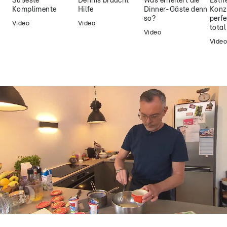
Süßeste
Dennis braucht
Was erheitert die
Esthe
Komplimente
Hilfe
Dinner-Gäste denn
Konz
so?
perfe
Video
Video
tota
Video
Video