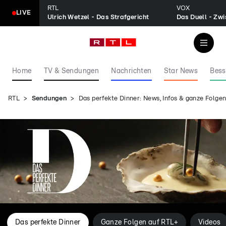
RTL
VOX
LIVE
Ulrich Wetzel - Das Strafgericht
Home
TV & Sendungen
Nachrichten
Star News
Bess
RTL
Sendungen
Das perfekte Dinner: News, Infos & ganze Folg
Das perfekte Dinner
Ganze Folgen auf RTL+
Videos