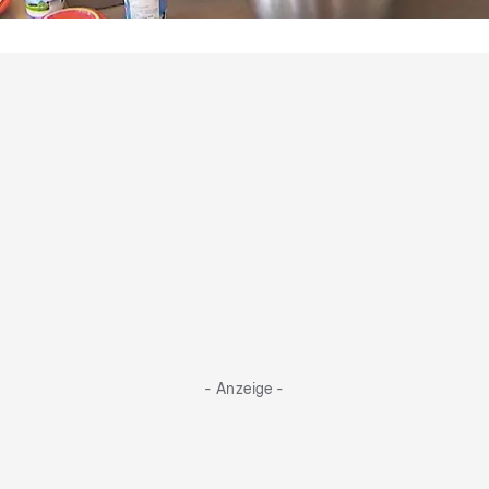
"So hat man Kölsch noch nie serviert"
Tobis Nachspeise lässt Cordula bangen
- Anzeige -