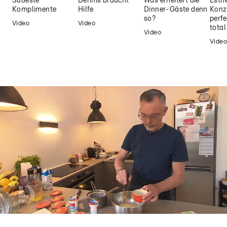
Süßeste
Dennis braucht
Was erheitert die
Esthe
Komplimente
Hilfe
Dinner-Gäste denn
Konz
so?
perfe
Video
Video
tota
Video
Video