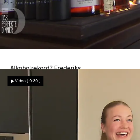
Das perfekte Dinner
Alkoholrekord? Frederiks
Flaschensammlung stiehlt dem Menü die
Video
[ 0:30 ]
Show