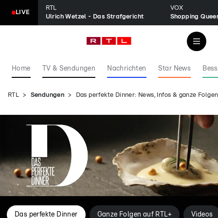
RTL
VOX
LIVE
Ulrich Wetzel - Das Strafgericht
Shopping Quee
Home
TV & Sendungen
Nachrichten
Star News
Bess
RTL
Sendungen
Das perfekte Dinner: News, Infos & ganze Folg
Das perfekte Dinner
Ganze Folgen auf RTL+
Videos