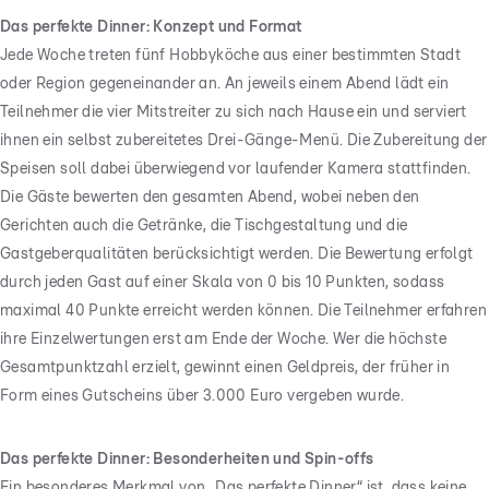
Das perfekte Dinner: Konzept und Format
Jede Woche treten fünf Hobbyköche aus einer bestimmten Stadt
oder Region gegeneinander an. An jeweils einem Abend lädt ein
Teilnehmer die vier Mitstreiter zu sich nach Hause ein und serviert
ihnen ein selbst zubereitetes Drei-Gänge-Menü. Die Zubereitung der
Speisen soll dabei überwiegend vor laufender Kamera stattfinden.
Die Gäste bewerten den gesamten Abend, wobei neben den
Gerichten auch die Getränke, die Tischgestaltung und die
Gastgeberqualitäten berücksichtigt werden. Die Bewertung erfolgt
durch jeden Gast auf einer Skala von 0 bis 10 Punkten, sodass
maximal 40 Punkte erreicht werden können. Die Teilnehmer erfahren
ihre Einzelwertungen erst am Ende der Woche. Wer die höchste
Gesamtpunktzahl erzielt, gewinnt einen Geldpreis, der früher in
Form eines Gutscheins über 3.000 Euro vergeben wurde.
Das perfekte Dinner: Besonderheiten und Spin-offs
Ein besonderes Merkmal von „Das perfekte Dinner“ ist, dass keine