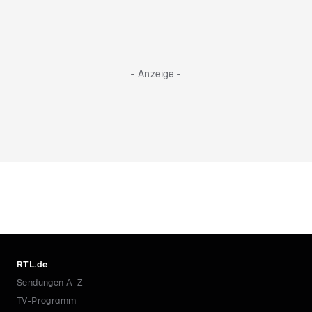
- Anzeige -
RTL.de
Sendungen A-Z
TV-Programm