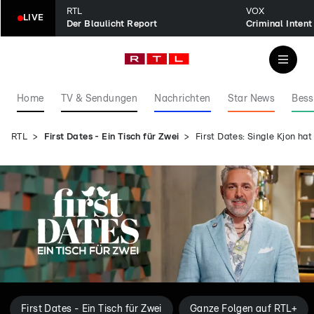
RTL
VOX
LIVE
Der Blaulicht Report
Home
TV & Sendungen
Nachrichten
Star News
Bess
RTL
First Dates - Ein Tisch für Zwei
First Dates: Single Kjon ha
First Dates - Ein Tisch für Zwei
Ganze Folgen auf RTL+