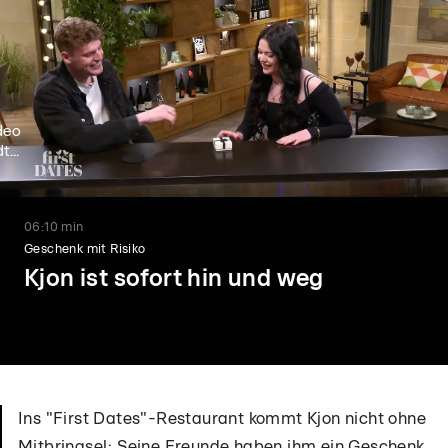
deo
t...
06:10 min
Geschenk mit Risiko
Kjon ist sofort hin und weg
Ins "First Dates"-Restaurant kommt Kjon nicht ohne
Mitbringsel: Seine Freunde haben ihm ein Geschenk