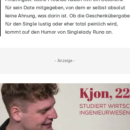
00:16
00:32
für sein Date mitgegeben, von dem er selbst absolut
keine Ahnung, was darin ist. Ob die Geschenkübergabe
Welche Paare haben ihr
Kyra und Bryan müssen
Versprechen gehalten?
entscheiden
für den Single lustig oder eher total peinlich wird,
kommt auf den Humor von Singlelady Runa an.
- Anzeige -