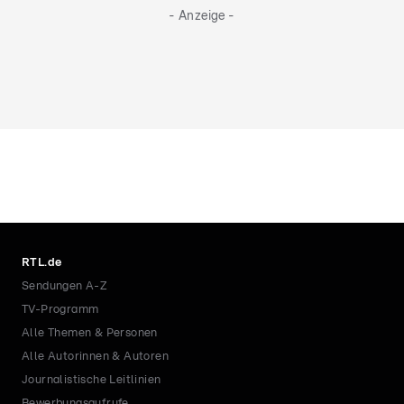
- Anzeige -
RTL.de
Sendungen A-Z
TV-Programm
Alle Themen & Personen
Alle Autorinnen & Autoren
Journalistische Leitlinien
Bewerbungsaufrufe