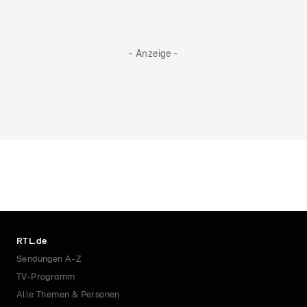
- Anzeige -
RTL.de
Sendungen A-Z
TV-Programm
Alle Themen & Personen