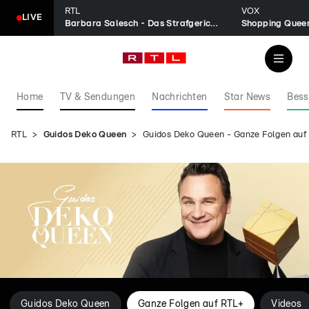
RTL
VOX
LIVE
Barbara Salesch - Das Strafgericht
Shopping Quee
Home
TV & Sendungen
Nachrichten
Star News
Bess
RTL
Guidos Deko Queen
Guidos Deko Queen - Ganze Folgen auf
Guidos Deko Queen
Ganze Folgen auf RTL+
Videos