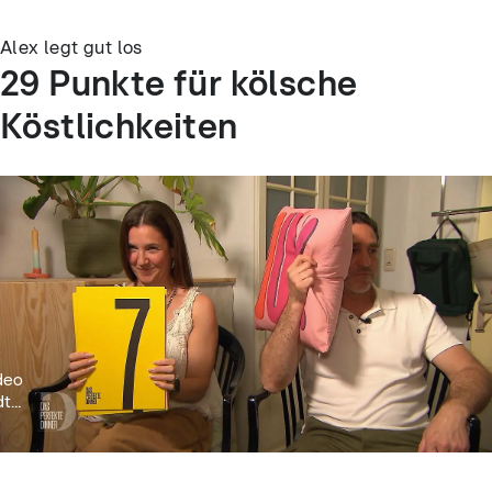
Alex legt gut los
29 Punkte für kölsche
Köstlichkeiten
deo
t...