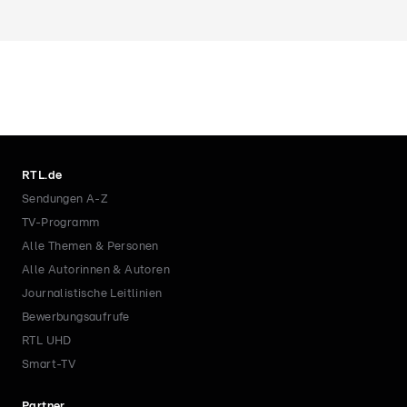
RTL.de
Sendungen A-Z
TV-Programm
Alle Themen & Personen
Alle Autorinnen & Autoren
Journalistische Leitlinien
Bewerbungsaufrufe
RTL UHD
Smart-TV
Partner