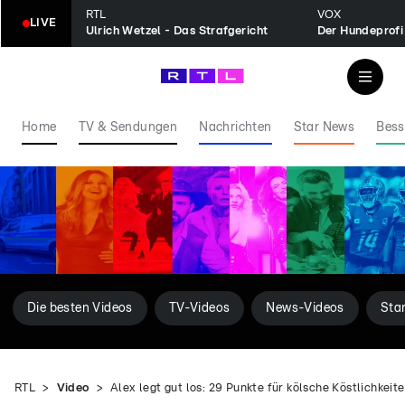
RTL
VOX
LIVE
Ulrich Wetzel - Das Strafgericht
Der Hundeprofi
Home
TV & Sendungen
Nachrichten
Star News
Bess
Die besten Videos
TV-Videos
News-Videos
Sta
RTL
Video
Alex legt gut los: 29 Punkte für kölsche Köstlichkeit