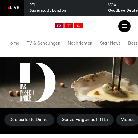
RTL
VOX
LIVE
Superstadt London
Home
TV & Sendungen
Nachrichten
Star News
Bess
Das perfekte Dinner
Ganze Folgen auf RTL+
Videos