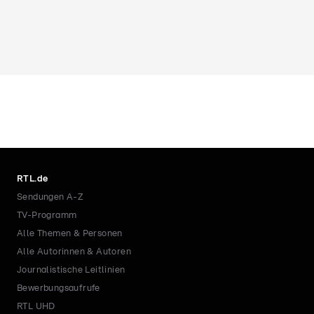
RTL.de
Sendungen A-Z
TV-Programm
Alle Themen & Personen
Alle Autorinnen & Autoren
Journalistische Leitlinien
Bewerbungsaufrufe
RTL UHD