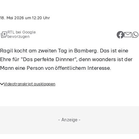
18. Mai 2026
um
12:20
Uhr
RTL bei Google
bevorzugen
Ragil kocht am zweiten Tag in Bamberg. Das ist eine
Ehre für "Das perfekte Dinnner", denn woanders ist der
Mann eine Person von öffentlichem Interesse.
Videotranskript ausklappen
Ragil kocht am zweiten Tag in Bamberg. Das ist eine
Ehre, denn woanders ist der Mann eine Person von
öffentlichem Interesse.
- Anzeige -