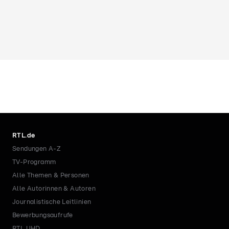
RTL.de
Sendungen A-Z
TV-Programm
Alle Themen & Personen
Alle Autorinnen & Autoren
Journalistische Leitlinien
Bewerbungsaufrufe
RTL UHD