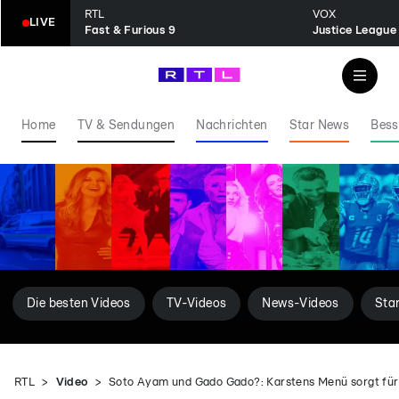
RTL
VOX
LIVE
Fast & Furious 9
Justice League
Home
TV & Sendungen
Nachrichten
Star News
Bess
Die besten Videos
TV-Videos
News-Videos
Sta
RTL
Video
Soto Ayam und Gado Gado?: Karstens Menü sorgt für