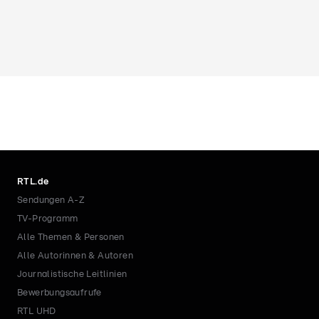
RTL.de
Sendungen A-Z
TV-Programm
Alle Themen & Personen
Alle Autorinnen & Autoren
Journalistische Leitlinien
Bewerbungsaufrufe
RTL UHD