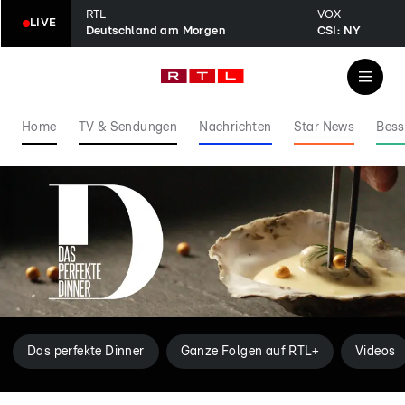
RTL
VOX
LIVE
Deutschland am Morgen
CSI: NY
Home
TV & Sendungen
Nachrichten
Star News
Bess
Das perfekte Dinner
Ganze Folgen auf RTL+
Videos