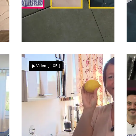
"Mit Herz und Zitrone"
I
Cordula erkocht sich starke
Video
[ 1:05 ]
32 Punkte