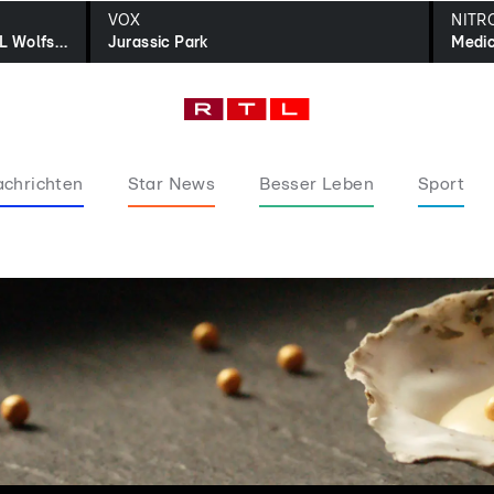
VOX
NITR
2. Bundesliga Live - Topspiel: VfL Wolfsburg - 1. FC Kaiserslautern
Jurassic Park
chrichten
Star News
Besser Leben
Sport