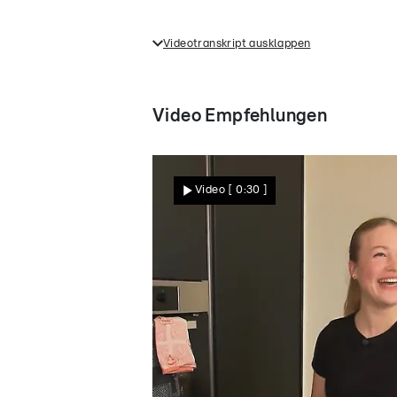
Videotranskript ausklappen
Lui (31) aus Bamberg serviert h
Ziegenfrischkäsemousse und Wal
Romanesco und eingelegtem Bl
Video Empfehlungen
Video
[ 0:30 ]