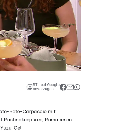
RTL bei Google
bevorzugen
Rote-Bete-Carpaccio mit
it Pastinakenpüree, Romanesco
 Yuzu-Gel