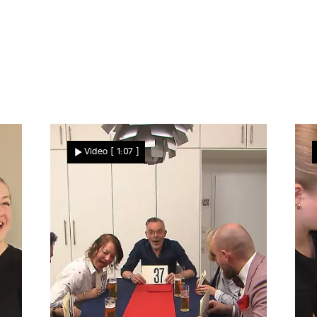
eute ein Drei-Gänge-Menü. Motto: Wald & Erde Vorspeise
nuss-Crunch Hauptspeise: Gebratener Lions-Mane-Pilz 
umenkohl Nachspeise: Weiße-Schokolade-Mandel-Match
Video
[ 1:07 ]