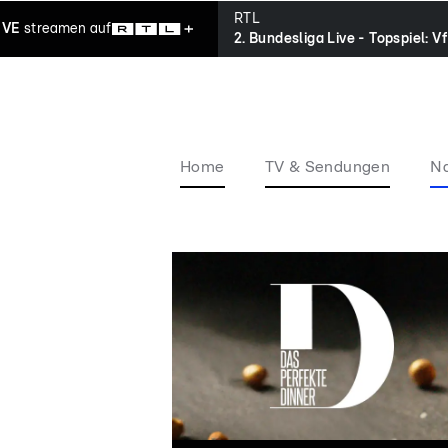
RTL
IVE
streamen
auf
Home
TV & Sendungen
Na