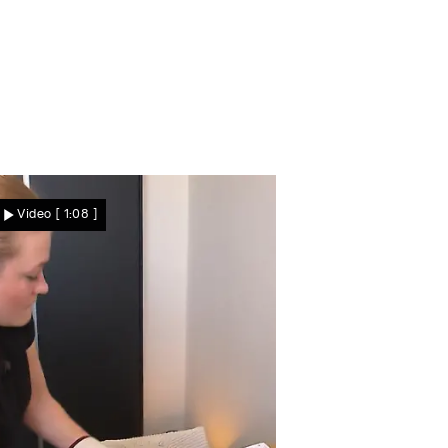
: Rote-Bete-Carpaccio mit
mit Pastinakenpüree,
a-Mousse mit Yuzu-Gelweiter
Video
[ 1:08 ]