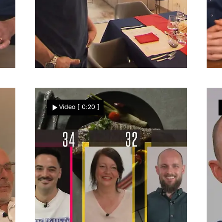
Heimspiel am Finaltag
S
Krönt Tobi seine Woche mit
Video
[ 0:20 ]
„Brauhaus x Bistro“?