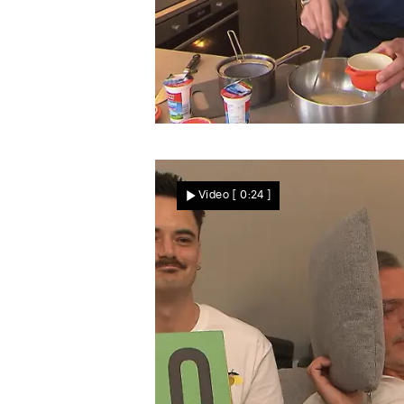
"So hat man Kölsch noch nie serviert"
Tobis Nachspeise lässt
Video
[ 0:24 ]
Cordula bangen