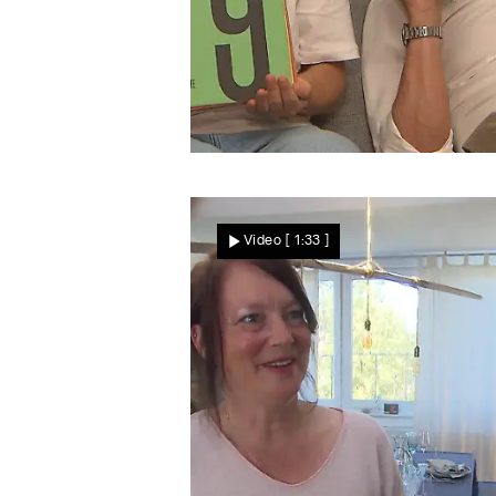
Schweinbauch & Yuzu
Überzeugt Frederiks
Video
[ 1:33 ]
asiatische Gourmet-
Reise?