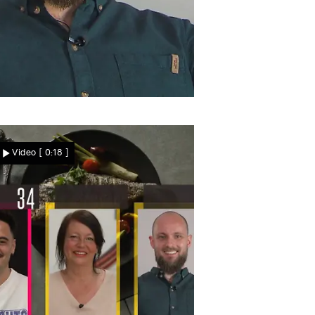
n drei Worten
Frederik: herzlich, offen,
Video
[ 0:18 ]
Alkoholfachmann