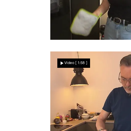
Dinner-Glück im Norden
Im hohen Norden wird mit
Video
[ 1:58 ]
guter Laune gekocht