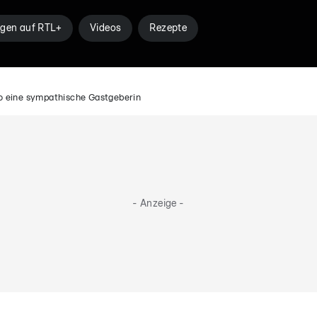
gen auf RTL+
Videos
Rezepte
 So eine sympathische Gastgeberin
- Anzeige -