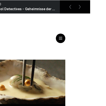
O
RTL up
Medical Detectives - Geheimnisse der Gerichtsmedizin
Columbo: Das Aschenpuz