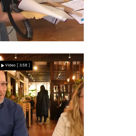
Das war knapp
Zum Glück hat Paulina
Video
[ 3:58 ]
Hilfe