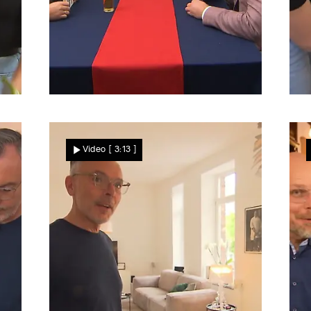
Knapper Sieg
Tobi schnappt sich die
Video
[ 3:13 ]
Krone!