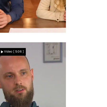
ie schwingen den Löffel
Das sind die Kieler Koch-
Video
[ 5:06 ]
Kandidaten