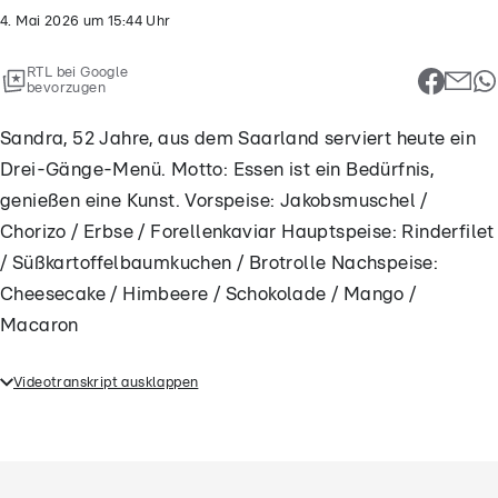
4. Mai 2026
um
15:44
Uhr
RTL bei Google
bevorzugen
Sandra, 52 Jahre, aus dem Saarland serviert heute ein
Drei-Gänge-Menü. Motto: Essen ist ein Bedürfnis,
genießen eine Kunst. Vorspeise: Jakobsmuschel /
Chorizo / Erbse / Forellenkaviar Hauptspeise: Rinderfilet
/ Süßkartoffelbaumkuchen / Brotrolle Nachspeise:
Cheesecake / Himbeere / Schokolade / Mango /
Macaron
Videotranskript ausklappen
Sandra, 52 Jahre, aus dem Saarland serviert heute
ein Drei-Gänge-Menü. Motto: Essen ist ein
Bedürfnis, genießen eine Kunst. Vorspeise:
Jakobsmuschel / Chorizo / Erbse / Forellenkaviar