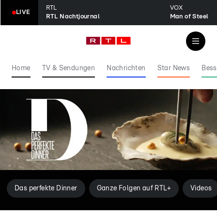
RTL
VOX
LIVE
RTL Nachtjournal
Man of Steel
Home
TV & Sendungen
Nachrichten
Star News
Bess
Das perfekte Dinner
Ganze Folgen auf RTL+
Videos