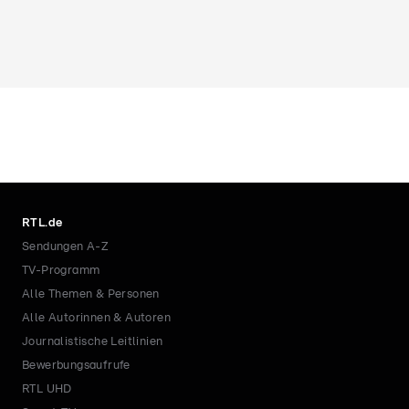
RTL.de
Sendungen A-Z
TV-Programm
Alle Themen & Personen
Alle Autorinnen & Autoren
Journalistische Leitlinien
Bewerbungsaufrufe
RTL UHD