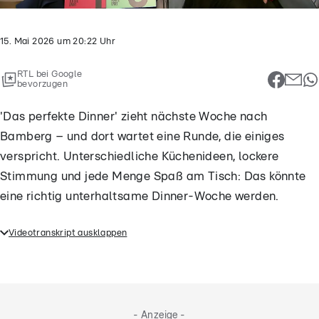
15. Mai 2026
um
20:22
Uhr
RTL bei Google
bevorzugen
'Das perfekte Dinner' zieht nächste Woche nach
Bamberg – und dort wartet eine Runde, die einiges
verspricht. Unterschiedliche Küchenideen, lockere
Stimmung und jede Menge Spaß am Tisch: Das könnte
eine richtig unterhaltsame Dinner-Woche werden.
Videotranskript ausklappen
'Das perfekte Dinner' zieht nächste Woche nach
Bamberg – und dort wartet eine Runde, die einiges
verspricht. Unterschiedliche Küchenideen, lockere
Stimmung und jede Menge Spaß am Tisch: Das
- Anzeige -
könnte eine richtig unterhaltsame Dinner-Woche