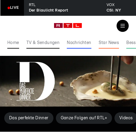
RTL
VOX
LIVE
Der Blaulicht Report
CSI: NY
Home
TV & Sendungen
Nachrichten
Star News
Bess
Das perfekte Dinner
Ganze Folgen auf RTL+
Videos