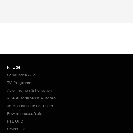
RTL.de
Sendungen A-Z
TV-Programm
Alle Themen & Personen
Alle Autorinnen & Autoren
Journalistische Leitlinien
Bewerbungsaufrufe
RTL UHD
Smart-TV