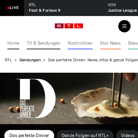
RTL
VOX
LIVE
Fast & Furious 9
Justice League
Home
TV & Sendungen
Nachrichten
Star News
Bess
RTL
Sendungen
Das perfekte Dinner: News, Infos & ganze Folg
Das perfekte Dinner
Ganze Folgen auf RTL+
Videos