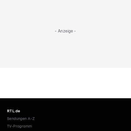
- Anzeige -
RTL.de
Sendungen A-Z
TV-Programm