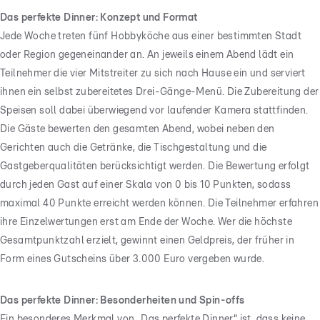
Das perfekte Dinner: Konzept und Format
Jede Woche treten fünf Hobbyköche aus einer bestimmten Stadt
oder Region gegeneinander an. An jeweils einem Abend lädt ein
Teilnehmer die vier Mitstreiter zu sich nach Hause ein und serviert
ihnen ein selbst zubereitetes Drei-Gänge-Menü. Die Zubereitung der
Speisen soll dabei überwiegend vor laufender Kamera stattfinden.
Die Gäste bewerten den gesamten Abend, wobei neben den
Gerichten auch die Getränke, die Tischgestaltung und die
Gastgeberqualitäten berücksichtigt werden. Die Bewertung erfolgt
durch jeden Gast auf einer Skala von 0 bis 10 Punkten, sodass
maximal 40 Punkte erreicht werden können. Die Teilnehmer erfahren
ihre Einzelwertungen erst am Ende der Woche. Wer die höchste
Gesamtpunktzahl erzielt, gewinnt einen Geldpreis, der früher in
Form eines Gutscheins über 3.000 Euro vergeben wurde.
Das perfekte Dinner: Besonderheiten und Spin-offs
Ein besonderes Merkmal von „Das perfekte Dinner“ ist, dass keine