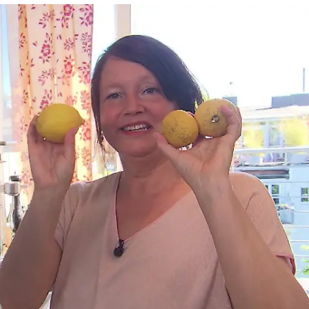
Das perfekte Dinner
Alkoholrekord? Frederiks
Flaschensammlung stiehlt dem Menü die
Show