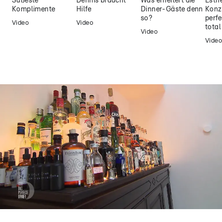
Süßeste
Dennis braucht
Was erheitert die
Esthe
Komplimente
Hilfe
Dinner-Gäste denn
Konz
so?
perfe
Video
Video
tota
Video
Video