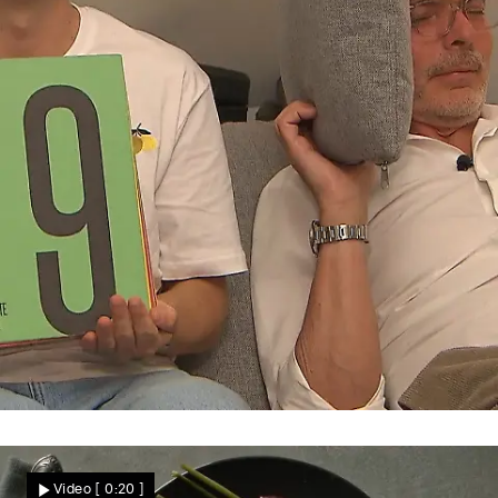
Schweinbauch & Yuzu
Überzeugt Frederiks asiatische Gourmet-
Video
[ 0:20 ]